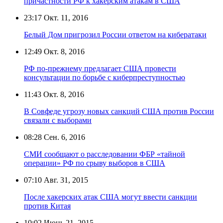
причастности РФ к хакерским атакам в США
23:17
Окт. 11, 2016
Белый Дом пригрозил России ответом на кибератаки
12:49
Окт. 8, 2016
РФ по-прежнему предлагает США провести
консультации по борьбе с киберпреступностью
11:43
Окт. 8, 2016
В Совфеде угрозу новых санкций США против России
связали с выборами
08:28
Сен. 6, 2016
СМИ сообщают о расследовании ФБР «тайной
операции» РФ по срыву выборов в США
07:10
Авг. 31, 2015
После хакерских атак США могут ввести санкции
против Китая
10:02
Июнь 21, 2015