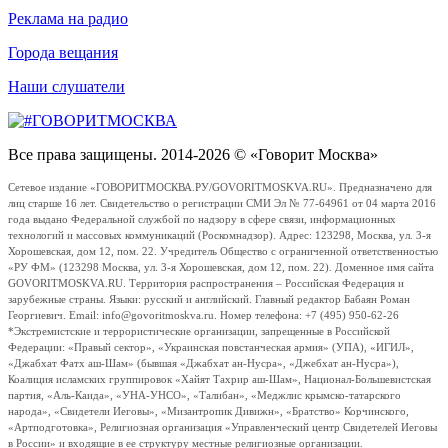
Реклама на радио
Города вещания
Наши слушатели
Все права защищены. 2014-2026 © «Говорит Москва»
Сетевое издание «ГОВОРИТМОСКВА.РУ/GOVORITMOSKVA.RU». Предназначено для
лиц старше 16 лет. Свидетельство о регистрации СМИ Эл № 77-64961 от 04 марта 2016
года выдано Федеральной службой по надзору в сфере связи, информационных
технологий и массовых коммуникаций (Роскомнадзор). Адрес: 123298, Москва, ул. 3-я
Хорошевская, дом 12, пом. 22. Учредитель Общество с ограниченной ответственностью
«РУ ФМ» (123298 Москва, ул. 3-я Хорошевская, дом 12, пом. 22). Доменное имя сайта
GOVORITMOSKVA.RU. Территория распространения – Российская Федерация и
зарубежные страны. Языки: русский и английский. Главный редактор Бабаян Роман
Георгиевич. Email: info@govoritmoskva.ru. Номер телефона: +7 (495) 950-62-26
*Экстремистские и террористические организации, запрещенные в Российской
Федерации: «Правый сектор», «Украинская повстанческая армия» (УПА), «ИГИЛ»,
«Джабхат Фатх аш-Шам» (бывшая «Джабхат ан-Нусра», «Джебхат ан-Нусра»),
Коалиция исламских группировок «Хайят Тахрир аш-Шам», Национал-Большевистская
партия, «Аль-Каида», «УНА-УНСО», «Талибан», «Меджлис крымско-татарского
народа», «Свидетели Иеговы», «Мизантропик Дивижн», «Братство» Корчинского,
«Артподготовка», Религиозная организация «Управленческий центр Свидетелей Иеговы
в России» и входящие в ее структуру местные религиозные организации.