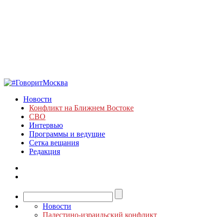
Новости
Конфликт на Ближнем Востоке
СВО
Интервью
Программы и ведущие
Сетка вещания
Редакция
Новости
Палестино-израильский конфликт