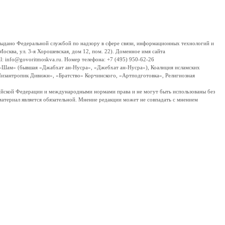
дано Федеральной службой по надзору в сфере связи, информационных технологий и
сква, ул. 3-я Хорошевская, дом 12, пом. 22). Доменное имя сайта
 info@govoritmoskva.ru. Номер телефона: +7 (495) 950-62-26
ш-Шам» (бывшая «Джабхат ан-Нусра», «Джебхат ан-Нусра»), Коалиция исламских
изантропик Дивижн», «Братство» Корчинского, «Артподготовка», Религиозная
ссийской Федерации и международными нормами права и не могут быть использованы без
материал является обязательной. Мнение редакции может не совпадать с мнением