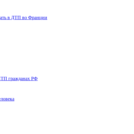
дать в ДТП во Франции
 ДТП гражданах РФ
еловека