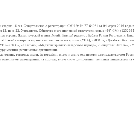
ше 16 лет. Свидетельство о регистрации СМИ Эл № 77-64961 от 04 марта 2016 года вы
ом 12, пом. 22. Учредитель Общество с ограниченной ответственностью «РУ ФМ» (123298 Мо
траны. Языки: русский и английский. Главный редактор Бабаян Роман Георгиевич. Email:
и: «Правый сектор», «Украинская повстанческая армия» (УПА), «ИГИЛ», «Джабхат Фатх а
«УНА-УНСО», «Талибан», «Меджлис крымско-татарского народа», «Свидетели Иеговы», «М
туру местные религиозные организации.
, логотипы, товарные знаки, фотографии, видео и аудио охраняются законодательством Ро
и материалов, размещенных на портале, в том числе цитировании, активная гиперссылка на 