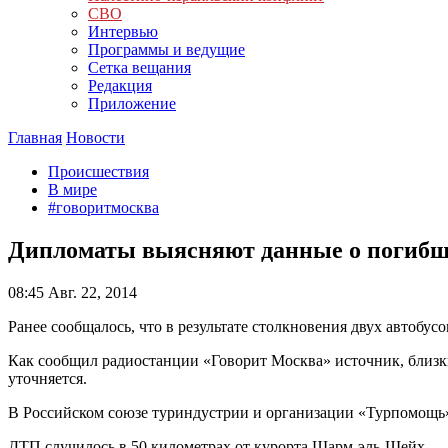
СВО
Интервью
Программы и ведущие
Сетка вещания
Редакция
Приложение
Главная
Новости
Происшествия
В мире
#говоритмосква
Дипломаты выясняют данные о погибш
08:45
Авг. 22, 2014
Ранее сообщалось, что в результате столкновения двух автобус
Как сообщил радиостанции «Говорит Москва» источник, близки
уточняется.
В Российском союзе туриндустрии и организации «Турпомощь»
ДТП случилось в 50 километрах от курорта Шарм-эль-Шейх.