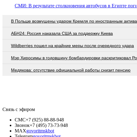
СМИ: В результате столкновения автобусов в Египте по
В Польше возмущены ударом Кремля по иностранным актив
АБН24: Россия наказала США за поддержку Киева
Wildberries пошел на крайние меры после очередного удара
Мэр Хиросимы в годовщину бомбардировки раскритиковал Р
Медякова: отсутствие официальной работы снизит пенсию
Связь с эфиром
СМС
+7 (925) 88-88-948
Звонок
+7 (495) 73-73-948
MAX
govoritmskbot
Telegram
govoritmskbot