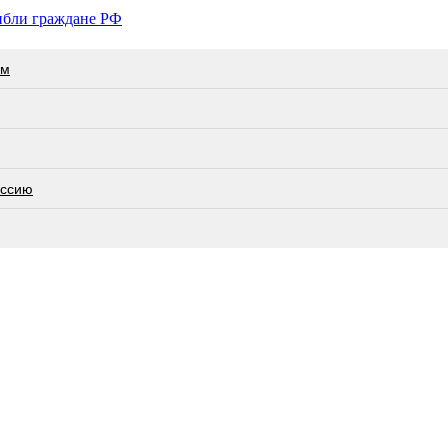
гибли граждане РФ
ам
оссию