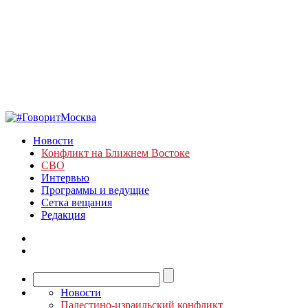
Новости
Конфликт на Ближнем Востоке
СВО
Интервью
Программы и ведущие
Сетка вещания
Редакция
Новости
Палестино-израильский конфликт