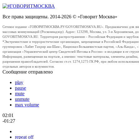
Все права защищены. 2014-2026 © «Говорит Москва»
Сетевое издание «ГОВОРИТМОСКВА.РУ/GOVORITMOSKVA.RU». Предназначено для лиц стар
массовых коммуникаций (Роскомнадзор). Адрес: 123298, Москва, ул. 3-я Хорошевская, д
GOVORITMOSKVA.RU. Территория распространения – Российская Федерация и зарубежные с
*Экстремистские и террористические организации, запрещенные в Российской Федераци
группировок «Хайят Тахрир аш-Шам», Национал-Большевистская партия, «Аль-Каида», 
организация «Управленческий центр Свидетелей Иеговы в России» и входящие в ее струк
Информация, размещенная на портале, а именно: текстовые материалы, элементы дизайна
разрешения правообладателей. Согласно ст.ст. 1274,1275 ГК РФ, при любом использовани
отдельных авторов и колумнистов.
Сообщение отправлено
play
pause
mute
unmute
max volume
02:01
-01:27
repeat off