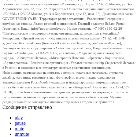
технологий и массовых коммуникаций (Роскомнадзор). Адрес: 123298, Москва, ул. 3-я
Хорошевская, дом 12, пом. 22. Учредитель Общество с ограниченной ответственностью
«РУ ФМ» (123298 Москва, ул. 3-я Хорошевская, дом 12, пом. 22). Доменное имя сайта
GOVORITMOSKVA.RU. Территория распространения – Российская Федерация и
зарубежные страны. Языки: русский и английский. Главный редактор Бабаян Роман
Георгиевич. Email: info@govoritmoskva.ru. Номер телефона: +7 (495) 950-62-26
*Экстремистские и террористические организации, запрещенные в Российской
Федерации: «Правый сектор», «Украинская повстанческая армия» (УПА), «ИГИЛ»,
«Джабхат Фатх аш-Шам» (бывшая «Джабхат ан-Нусра», «Джебхат ан-Нусра»),
Коалиция исламских группировок «Хайят Тахрир аш-Шам», Национал-Большевистская
партия, «Аль-Каида», «УНА-УНСО», «Талибан», «Меджлис крымско-татарского
народа», «Свидетели Иеговы», «Мизантропик Дивижн», «Братство» Корчинского,
«Артподготовка», Религиозная организация «Управленческий центр Свидетелей Иеговы
в России» и входящие в ее структуру местные религиозные организации.
Информация, размещенная на портале, а именно: текстовые материалы, элементы
дизайна, логотипы, товарные знаки, фотографии, видео и аудио охраняются
законодательством Российской Федерации и международными нормами права и не
могут быть использованы без разрешения правообладателей. Согласно ст.ст. 1274,1275
ГК РФ, при любом использовании материалов, размещенных на портале, в том числе
цитировании, активная гиперссылка на материал является обязательной. Мнение
редакции может не совпадать с мнением отдельных авторов и колумнистов.
Сообщение отправлено
play
pause
mute
unmute