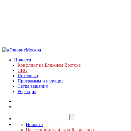
Новости
Конфликт на Ближнем Востоке
СВО
Интервью
Программы и ведущие
Сетка вещания
Редакция
Новости
Палестино-израильский конфликт