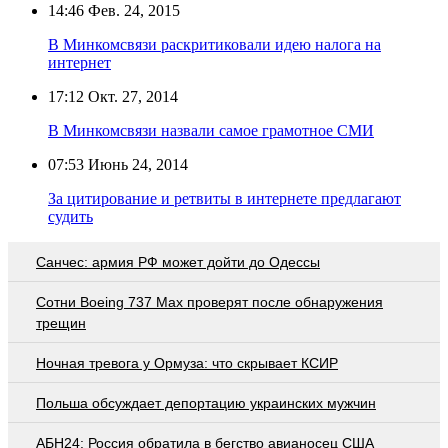
14:46
Фев. 24, 2015
В Минкомсвязи раскритиковали идею налога на
интернет
17:12
Окт. 27, 2014
В Минкомсвязи назвали самое грамотное СМИ
07:53
Июнь 24, 2014
За цитирование и ретвиты в интернете предлагают
судить
Санчес: армия РФ может дойти до Одессы
Сотни Boeing 737 Max проверят после обнаружения
трещин
Ночная тревога у Ормуза: что скрывает КСИР
Польша обсуждает депортацию украинских мужчин
АБН24: Россия обратила в бегство авианосец США