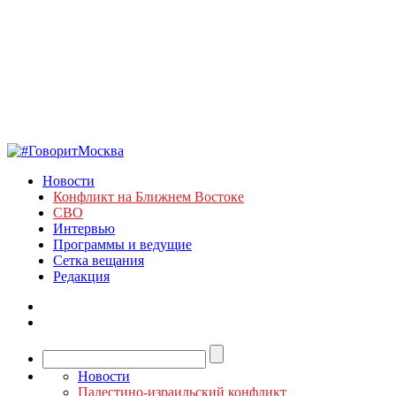
Новости
Конфликт на Ближнем Востоке
СВО
Интервью
Программы и ведущие
Сетка вещания
Редакция
Новости
Палестино-израильский конфликт