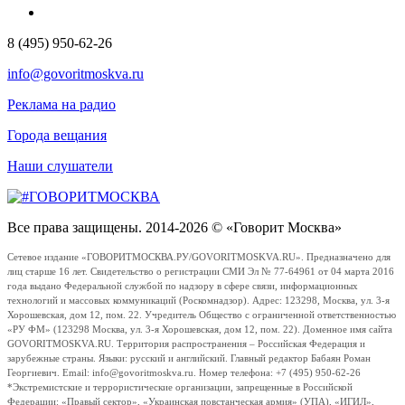
8 (495) 950-62-26
info@govoritmoskva.ru
Реклама на радио
Города вещания
Наши слушатели
Все права защищены. 2014-2026 © «Говорит Москва»
Сетевое издание «ГОВОРИТМОСКВА.РУ/GOVORITMOSKVA.RU». Предназначено для
лиц старше 16 лет. Свидетельство о регистрации СМИ Эл № 77-64961 от 04 марта 2016
года выдано Федеральной службой по надзору в сфере связи, информационных
технологий и массовых коммуникаций (Роскомнадзор). Адрес: 123298, Москва, ул. 3-я
Хорошевская, дом 12, пом. 22. Учредитель Общество с ограниченной ответственностью
«РУ ФМ» (123298 Москва, ул. 3-я Хорошевская, дом 12, пом. 22). Доменное имя сайта
GOVORITMOSKVA.RU. Территория распространения – Российская Федерация и
зарубежные страны. Языки: русский и английский. Главный редактор Бабаян Роман
Георгиевич. Email: info@govoritmoskva.ru. Номер телефона: +7 (495) 950-62-26
*Экстремистские и террористические организации, запрещенные в Российской
Федерации: «Правый сектор», «Украинская повстанческая армия» (УПА), «ИГИЛ»,