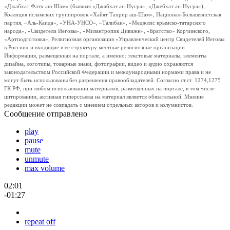
«Джабхат Фатх аш-Шам» (бывшая «Джабхат ан-Нусра», «Джебхат ан-Нусра»),
Коалиция исламских группировок «Хайят Тахрир аш-Шам», Национал-Большевистская
партия, «Аль-Каида», «УНА-УНСО», «Талибан», «Меджлис крымско-татарского
народа», «Свидетели Иеговы», «Мизантропик Дивижн», «Братство» Корчинского,
«Артподготовка», Религиозная организация «Управленческий центр Свидетелей Иеговы
в России» и входящие в ее структуру местные религиозные организации.
Информация, размещенная на портале, а именно: текстовые материалы, элементы
дизайна, логотипы, товарные знаки, фотографии, видео и аудио охраняются
законодательством Российской Федерации и международными нормами права и не
могут быть использованы без разрешения правообладателей. Согласно ст.ст. 1274,1275
ГК РФ, при любом использовании материалов, размещенных на портале, в том числе
цитировании, активная гиперссылка на материал является обязательной. Мнение
редакции может не совпадать с мнением отдельных авторов и колумнистов.
Сообщение отправлено
play
pause
mute
unmute
max volume
02:01
-01:27
repeat off