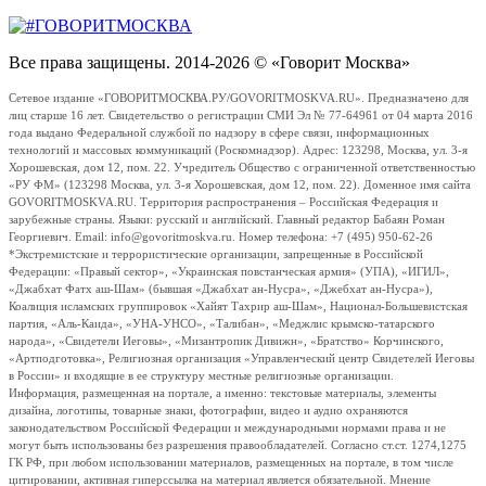
Все права защищены. 2014-2026 © «Говорит Москва»
Сетевое издание «ГОВОРИТМОСКВА.РУ/GOVORITMOSKVA.RU». Предназначено для
лиц старше 16 лет. Свидетельство о регистрации СМИ Эл № 77-64961 от 04 марта 2016
года выдано Федеральной службой по надзору в сфере связи, информационных
технологий и массовых коммуникаций (Роскомнадзор). Адрес: 123298, Москва, ул. 3-я
Хорошевская, дом 12, пом. 22. Учредитель Общество с ограниченной ответственностью
«РУ ФМ» (123298 Москва, ул. 3-я Хорошевская, дом 12, пом. 22). Доменное имя сайта
GOVORITMOSKVA.RU. Территория распространения – Российская Федерация и
зарубежные страны. Языки: русский и английский. Главный редактор Бабаян Роман
Георгиевич. Email: info@govoritmoskva.ru. Номер телефона: +7 (495) 950-62-26
*Экстремистские и террористические организации, запрещенные в Российской
Федерации: «Правый сектор», «Украинская повстанческая армия» (УПА), «ИГИЛ»,
«Джабхат Фатх аш-Шам» (бывшая «Джабхат ан-Нусра», «Джебхат ан-Нусра»),
Коалиция исламских группировок «Хайят Тахрир аш-Шам», Национал-Большевистская
партия, «Аль-Каида», «УНА-УНСО», «Талибан», «Меджлис крымско-татарского
народа», «Свидетели Иеговы», «Мизантропик Дивижн», «Братство» Корчинского,
«Артподготовка», Религиозная организация «Управленческий центр Свидетелей Иеговы
в России» и входящие в ее структуру местные религиозные организации.
Информация, размещенная на портале, а именно: текстовые материалы, элементы
дизайна, логотипы, товарные знаки, фотографии, видео и аудио охраняются
законодательством Российской Федерации и международными нормами права и не
могут быть использованы без разрешения правообладателей. Согласно ст.ст. 1274,1275
ГК РФ, при любом использовании материалов, размещенных на портале, в том числе
цитировании, активная гиперссылка на материал является обязательной. Мнение