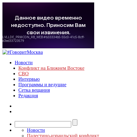
Новости
Конфликт на Ближнем Востоке
СВО
Интервью
Программы и ведущие
Сетка вещания
Редакция
Новости
Палестино-израильский конфликт