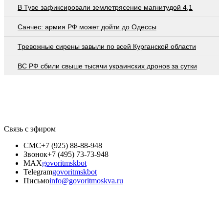
В Туве зафиксировали землетрясение магнитудой 4,1
Санчес: армия РФ может дойти до Одессы
Тревожные сирены завыли по всей Курганской области
ВС РФ сбили свыше тысячи украинских дронов за сутки
Связь с эфиром
СМС
+7 (925) 88-88-948
Звонок
+7 (495) 73-73-948
MAX
govoritmskbot
Telegram
govoritmskbot
Письмо
info@govoritmoskva.ru