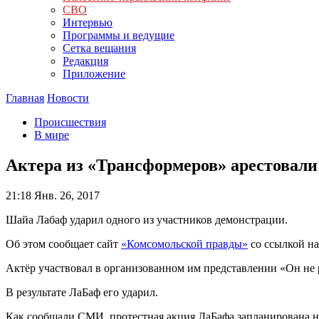
СВО
Интервью
Программы и ведущие
Сетка вещания
Редакция
Приложение
Главная
Новости
Происшествия
В мире
Актера из «Трансформеров» арестовали
21:18
Янв. 26, 2017
Шайа Лабаф ударил одного из участников демонстрации.
Об этом сообщает сайт
«Комсомольской правды»
со ссылкой н
Актёр участвовал в организованном им представлении «Он не 
В результате ЛаБаф его ударил.
Как сообщали СМИ, протестная акция ЛаБафа запланирована на