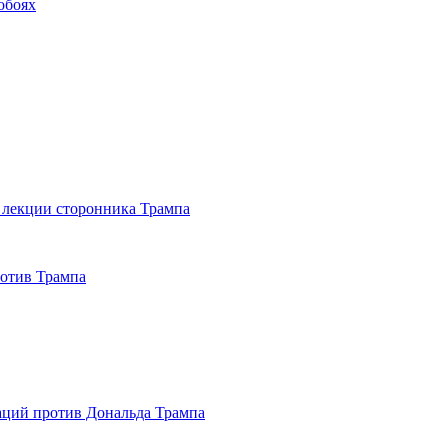
обоях
 лекции сторонника Трампа
отив Трампа
аций против Дональда Трампа