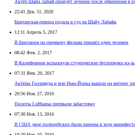
Актёр Шайа Лабаф пройдёт лечение после обвинения в п
22:41
Дек. 11, 2020
Британская певица подала в суд на Шайу Лабафа
12:11
Апрель 5, 2017
В Британии на премьеру фильма пришёл один человек
08:42
Фев. 2, 2017
В Калифорнии вспыхнули студенческие беспорядки из-за
07:31
Янв. 20, 2017
Актёры Голливуда и мэр Нью-Йорка вышли на митинг пр
20:56
Ноя. 27, 2016
Пилоты Lufthansa прервали забастовку
07:30
Ноя. 13, 2016
В США двое полицейских были ранены в ходе манифест
10:20
Ноя. 10, 2016