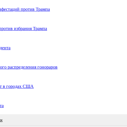
нифестаций против Трампа
ротив избрания Трампа
дента
ого распределения гонораров
т в городах США
та
ых