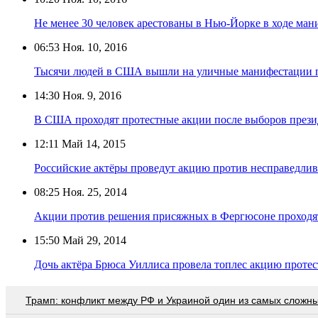
Не менее 30 человек арестованы в Нью-Йорке в ходе ма
06:53
Ноя. 10, 2016
Тысячи людей в США вышли на уличные манифестации п
14:30
Ноя. 9, 2016
В США проходят протестные акции после выборов прези
12:11
Май 14, 2015
Российские актёры проведут акцию против несправедлив
08:25
Ноя. 25, 2014
Акции против решения присяжных в Фергюсоне проходя
15:50
Май 29, 2014
Дочь актёра Брюса Уиллиса провела топлес акцию протес
Трамп: конфликт между РФ и Украиной один из самых сложн