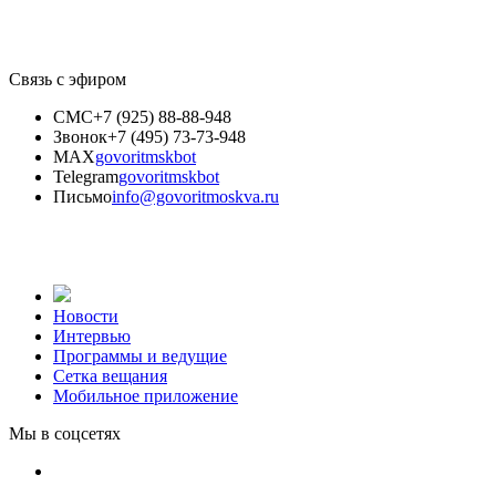
Связь с эфиром
СМС
+7 (925) 88-88-948
Звонок
+7 (495) 73-73-948
MAX
govoritmskbot
Telegram
govoritmskbot
Письмо
info@govoritmoskva.ru
Новости
Интервью
Программы и ведущие
Сетка вещания
Мобильное приложение
Мы в соцсетях