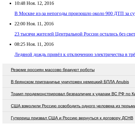
10:48
Ноя. 12, 2016
В Москве из-за непогоды произошло около 900 ДТП за с
22:00
Ноя. 11, 2016
23 тысячи жителей Центральной России остались без свет
08:25
Ноя. 11, 2016
Ледяной дождь привёл к отключению электричества в тр
Резюме россиян массово бракуют роботы
В брянском приграничье уничтожен немецкий БПЛА Anubis
Трамп продемонстрировал безразличие к ударам ВС РФ по К
США взмолили Россию освободить одного человека из тюрьм
Гутерриш призвал США и Россию вернуться к договору ДСНВ