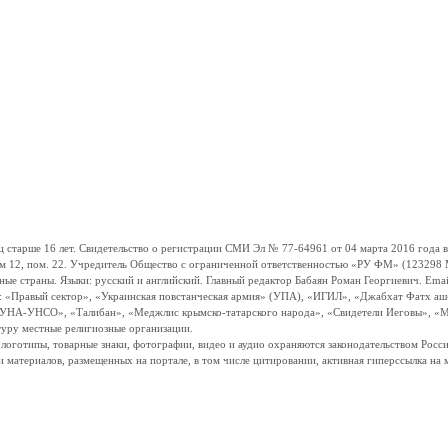
ше 16 лет. Свидетельство о регистрации СМИ Эл № 77-64961 от 04 марта 2016 года вы
ом 12, пом. 22. Учредитель Общество с ограниченной ответственностью «РУ ФМ» (123298 Мо
траны. Языки: русский и английский. Главный редактор Бабаян Роман Георгиевич. Email:
и: «Правый сектор», «Украинская повстанческая армия» (УПА), «ИГИЛ», «Джабхат Фатх а
«УНА-УНСО», «Талибан», «Меджлис крымско-татарского народа», «Свидетели Иеговы», «М
туру местные религиозные организации.
, логотипы, товарные знаки, фотографии, видео и аудио охраняются законодательством Ро
и материалов, размещенных на портале, в том числе цитировании, активная гиперссылка на 