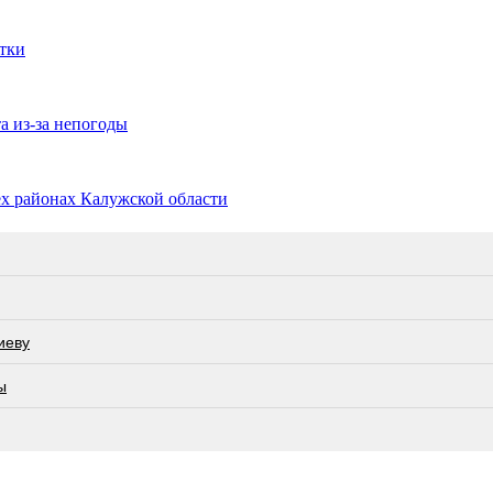
утки
а из-за непогоды
ёх районах Калужской области
иеву
ы