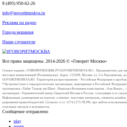
8 (495) 950-62-26
info@govoritmoskva.ru
Реклама на радио
Города вещания
Наши слушатели
Все права защищены. 2014-2026 © «Говорит Москва»
Сетевое издание «ГОВОРИТМОСКВА.РУ/GOVORITMOSKVA.RU». Предназначено для лиц стар
массовых коммуникаций (Роскомнадзор). Адрес: 123298, Москва, ул. 3-я Хорошевская, д
GOVORITMOSKVA.RU. Территория распространения – Российская Федерация и зарубежные с
*Экстремистские и террористические организации, запрещенные в Российской Федераци
группировок «Хайят Тахрир аш-Шам», Национал-Большевистская партия, «Аль-Каида», 
организация «Управленческий центр Свидетелей Иеговы в России» и входящие в ее струк
Информация, размещенная на портале, а именно: текстовые материалы, элементы дизайна
разрешения правообладателей. Согласно ст.ст. 1274,1275 ГК РФ, при любом использовани
отдельных авторов и колумнистов.
Сообщение отправлено
play
pause