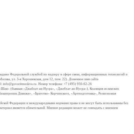
дано Федеральной службой по надзору в сфере связи, информационных технологий и
сква, ул. 3-я Хорошевская, дом 12, пом. 22). Доменное имя сайта
 info@govoritmoskva.ru. Номер телефона: +7 (495) 950-62-26
ш-Шам» (бывшая «Джабхат ан-Нусра», «Джебхат ан-Нусра»), Коалиция исламских
изантропик Дивижн», «Братство» Корчинского, «Артподготовка», Религиозная
ссийской Федерации и международными нормами права и не могут быть использованы без
материал является обязательной. Мнение редакции может не совпадать с мнением