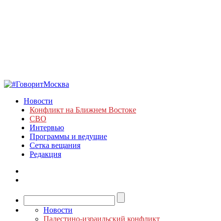
Новости
Конфликт на Ближнем Востоке
СВО
Интервью
Программы и ведущие
Сетка вещания
Редакция
Новости
Палестино-израильский конфликт