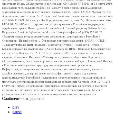
лиц старше 16 лет. Свидетельство о регистрации СМИ Эл № 77-64961 от 04 марта 2016
года выдано Федеральной службой по надзору в сфере связи, информационных
технологий и массовых коммуникаций (Роскомнадзор). Адрес: 123298, Москва, ул. 3-я
Хорошевская, дом 12, пом. 22. Учредитель Общество с ограниченной ответственностью
«РУ ФМ» (123298 Москва, ул. 3-я Хорошевская, дом 12, пом. 22). Доменное имя сайта
GOVORITMOSKVA.RU. Территория распространения – Российская Федерация и
зарубежные страны. Языки: русский и английский. Главный редактор Бабаян Роман
Георгиевич. Email: info@govoritmoskva.ru. Номер телефона: +7 (495) 950-62-26
*Экстремистские и террористические организации, запрещенные в Российской
Федерации: «Правый сектор», «Украинская повстанческая армия» (УПА), «ИГИЛ»,
«Джабхат Фатх аш-Шам» (бывшая «Джабхат ан-Нусра», «Джебхат ан-Нусра»),
Коалиция исламских группировок «Хайят Тахрир аш-Шам», Национал-Большевистская
партия, «Аль-Каида», «УНА-УНСО», «Талибан», «Меджлис крымско-татарского
народа», «Свидетели Иеговы», «Мизантропик Дивижн», «Братство» Корчинского,
«Артподготовка», Религиозная организация «Управленческий центр Свидетелей Иеговы
в России» и входящие в ее структуру местные религиозные организации.
Информация, размещенная на портале, а именно: текстовые материалы, элементы
дизайна, логотипы, товарные знаки, фотографии, видео и аудио охраняются
законодательством Российской Федерации и международными нормами права и не
могут быть использованы без разрешения правообладателей. Согласно ст.ст. 1274,1275
ГК РФ, при любом использовании материалов, размещенных на портале, в том числе
цитировании, активная гиперссылка на материал является обязательной. Мнение
редакции может не совпадать с мнением отдельных авторов и колумнистов.
Сообщение отправлено
play
pause