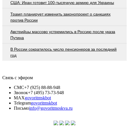
США: Иран готовит 100-тысячную армию для Украины
Трамп планирует изменить законопроект о санкциях
против России
Австрийцы массово устремились в Россию после указа
Путина
В России сократилось число пенсионеров за последний
год
Связь с эфиром
СМС
+7 (925) 88-88-948
Звонок
+7 (495) 73-73-948
MAX
govoritmskbot
Telegram
govoritmskbot
Письмо
info@govoritmoskva.ru