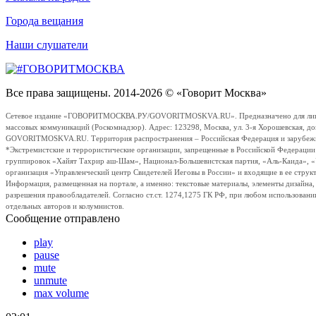
Города вещания
Наши слушатели
Все права защищены. 2014-2026 © «Говорит Москва»
Сетевое издание «ГОВОРИТМОСКВА.РУ/GOVORITMOSKVA.RU». Предназначено для лиц стар
массовых коммуникаций (Роскомнадзор). Адрес: 123298, Москва, ул. 3-я Хорошевская, д
GOVORITMOSKVA.RU. Территория распространения – Российская Федерация и зарубежные с
*Экстремистские и террористические организации, запрещенные в Российской Федераци
группировок «Хайят Тахрир аш-Шам», Национал-Большевистская партия, «Аль-Каида», 
организация «Управленческий центр Свидетелей Иеговы в России» и входящие в ее струк
Информация, размещенная на портале, а именно: текстовые материалы, элементы дизайна
разрешения правообладателей. Согласно ст.ст. 1274,1275 ГК РФ, при любом использовани
отдельных авторов и колумнистов.
Сообщение отправлено
play
pause
mute
unmute
max volume