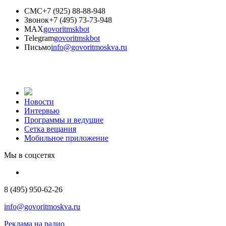
СМС
+7 (925) 88-88-948
Звонок
+7 (495) 73-73-948
MAX
govoritmskbot
Telegram
govoritmskbot
Письмо
info@govoritmoskva.ru
Новости
Интервью
Программы и ведущие
Сетка вещания
Мобильное приложение
Мы в соцсетях
8 (495) 950-62-26
info@govoritmoskva.ru
Реклама на радио