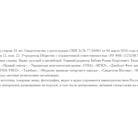
ше 16 лет. Свидетельство о регистрации СМИ Эл № 77-64961 от 04 марта 2016 года вы
ом 12, пом. 22. Учредитель Общество с ограниченной ответственностью «РУ ФМ» (123298 Мо
траны. Языки: русский и английский. Главный редактор Бабаян Роман Георгиевич. Email:
и: «Правый сектор», «Украинская повстанческая армия» (УПА), «ИГИЛ», «Джабхат Фатх а
«УНА-УНСО», «Талибан», «Меджлис крымско-татарского народа», «Свидетели Иеговы», «М
туру местные религиозные организации.
, логотипы, товарные знаки, фотографии, видео и аудио охраняются законодательством Ро
и материалов, размещенных на портале, в том числе цитировании, активная гиперссылка на 