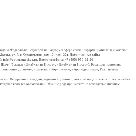
дано Федеральной службой по надзору в сфере связи, информационных технологий и
сква, ул. 3-я Хорошевская, дом 12, пом. 22). Доменное имя сайта
 info@govoritmoskva.ru. Номер телефона: +7 (495) 950-62-26
ш-Шам» (бывшая «Джабхат ан-Нусра», «Джебхат ан-Нусра»), Коалиция исламских
изантропик Дивижн», «Братство» Корчинского, «Артподготовка», Религиозная
ссийской Федерации и международными нормами права и не могут быть использованы без
материал является обязательной. Мнение редакции может не совпадать с мнением