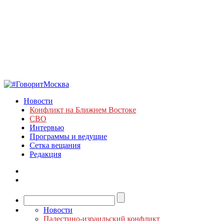
Новости
Конфликт на Ближнем Востоке
СВО
Интервью
Программы и ведущие
Сетка вещания
Редакция
Новости
Палестино-израильский конфликт