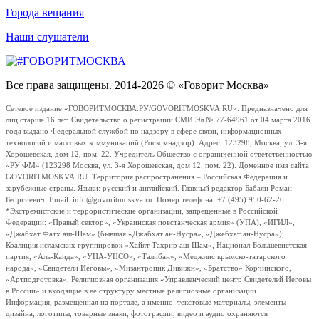
Города вещания
Наши слушатели
Все права защищены. 2014-2026 © «Говорит Москва»
Сетевое издание «ГОВОРИТМОСКВА.РУ/GOVORITMOSKVA.RU». Предназначено для
лиц старше 16 лет. Свидетельство о регистрации СМИ Эл № 77-64961 от 04 марта 2016
года выдано Федеральной службой по надзору в сфере связи, информационных
технологий и массовых коммуникаций (Роскомнадзор). Адрес: 123298, Москва, ул. 3-я
Хорошевская, дом 12, пом. 22. Учредитель Общество с ограниченной ответственностью
«РУ ФМ» (123298 Москва, ул. 3-я Хорошевская, дом 12, пом. 22). Доменное имя сайта
GOVORITMOSKVA.RU. Территория распространения – Российская Федерация и
зарубежные страны. Языки: русский и английский. Главный редактор Бабаян Роман
Георгиевич. Email: info@govoritmoskva.ru. Номер телефона: +7 (495) 950-62-26
*Экстремистские и террористические организации, запрещенные в Российской
Федерации: «Правый сектор», «Украинская повстанческая армия» (УПА), «ИГИЛ»,
«Джабхат Фатх аш-Шам» (бывшая «Джабхат ан-Нусра», «Джебхат ан-Нусра»),
Коалиция исламских группировок «Хайят Тахрир аш-Шам», Национал-Большевистская
партия, «Аль-Каида», «УНА-УНСО», «Талибан», «Меджлис крымско-татарского
народа», «Свидетели Иеговы», «Мизантропик Дивижн», «Братство» Корчинского,
«Артподготовка», Религиозная организация «Управленческий центр Свидетелей Иеговы
в России» и входящие в ее структуру местные религиозные организации.
Информация, размещенная на портале, а именно: текстовые материалы, элементы
дизайна, логотипы, товарные знаки, фотографии, видео и аудио охраняются