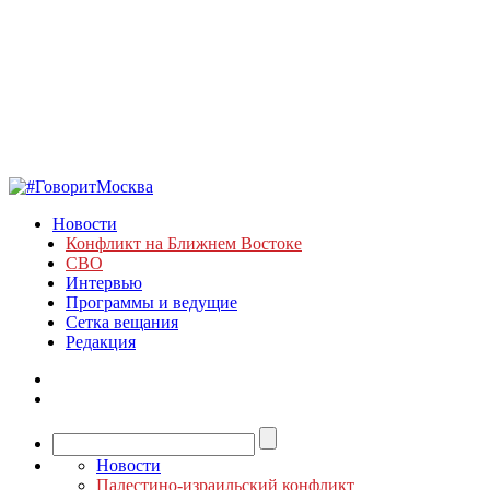
Новости
Конфликт на Ближнем Востоке
СВО
Интервью
Программы и ведущие
Сетка вещания
Редакция
Новости
Палестино-израильский конфликт