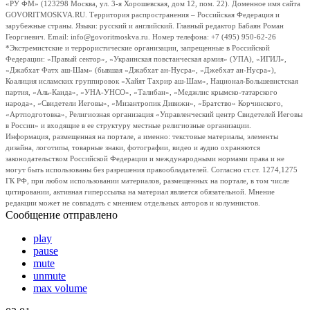
«РУ ФМ» (123298 Москва, ул. 3-я Хорошевская, дом 12, пом. 22). Доменное имя сайта
GOVORITMOSKVA.RU. Территория распространения – Российская Федерация и
зарубежные страны. Языки: русский и английский. Главный редактор Бабаян Роман
Георгиевич. Email: info@govoritmoskva.ru. Номер телефона: +7 (495) 950-62-26
*Экстремистские и террористические организации, запрещенные в Российской
Федерации: «Правый сектор», «Украинская повстанческая армия» (УПА), «ИГИЛ»,
«Джабхат Фатх аш-Шам» (бывшая «Джабхат ан-Нусра», «Джебхат ан-Нусра»),
Коалиция исламских группировок «Хайят Тахрир аш-Шам», Национал-Большевистская
партия, «Аль-Каида», «УНА-УНСО», «Талибан», «Меджлис крымско-татарского
народа», «Свидетели Иеговы», «Мизантропик Дивижн», «Братство» Корчинского,
«Артподготовка», Религиозная организация «Управленческий центр Свидетелей Иеговы
в России» и входящие в ее структуру местные религиозные организации.
Информация, размещенная на портале, а именно: текстовые материалы, элементы
дизайна, логотипы, товарные знаки, фотографии, видео и аудио охраняются
законодательством Российской Федерации и международными нормами права и не
могут быть использованы без разрешения правообладателей. Согласно ст.ст. 1274,1275
ГК РФ, при любом использовании материалов, размещенных на портале, в том числе
цитировании, активная гиперссылка на материал является обязательной. Мнение
редакции может не совпадать с мнением отдельных авторов и колумнистов.
Сообщение отправлено
play
pause
mute
unmute
max volume