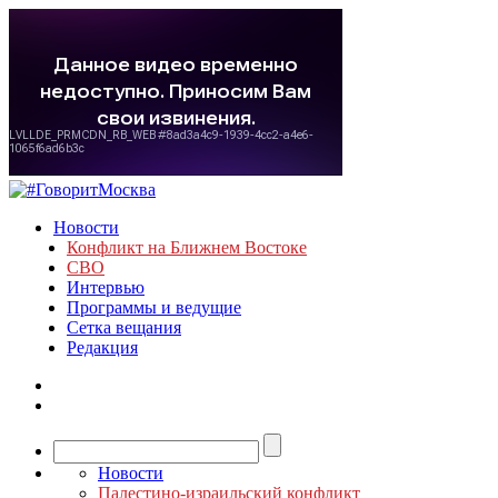
Новости
Конфликт на Ближнем Востоке
СВО
Интервью
Программы и ведущие
Сетка вещания
Редакция
Новости
Палестино-израильский конфликт