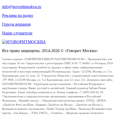
info@govoritmoskva.ru
Реклама на радио
Города вещания
Наши слушатели
Все права защищены. 2014-2026 © «Говорит Москва»
Сетевое издание «ГОВОРИТМОСКВА.РУ/GOVORITMOSKVA.RU». Предназначено для
лиц старше 16 лет. Свидетельство о регистрации СМИ Эл № 77-64961 от 04 марта 2016
года выдано Федеральной службой по надзору в сфере связи, информационных
технологий и массовых коммуникаций (Роскомнадзор). Адрес: 123298, Москва, ул. 3-я
Хорошевская, дом 12, пом. 22. Учредитель Общество с ограниченной ответственностью
«РУ ФМ» (123298 Москва, ул. 3-я Хорошевская, дом 12, пом. 22). Доменное имя сайта
GOVORITMOSKVA.RU. Территория распространения – Российская Федерация и
зарубежные страны. Языки: русский и английский. Главный редактор Бабаян Роман
Георгиевич. Email: info@govoritmoskva.ru. Номер телефона: +7 (495) 950-62-26
*Экстремистские и террористические организации, запрещенные в Российской
Федерации: «Правый сектор», «Украинская повстанческая армия» (УПА), «ИГИЛ»,
«Джабхат Фатх аш-Шам» (бывшая «Джабхат ан-Нусра», «Джебхат ан-Нусра»),
Коалиция исламских группировок «Хайят Тахрир аш-Шам», Национал-Большевистская
партия, «Аль-Каида», «УНА-УНСО», «Талибан», «Меджлис крымско-татарского