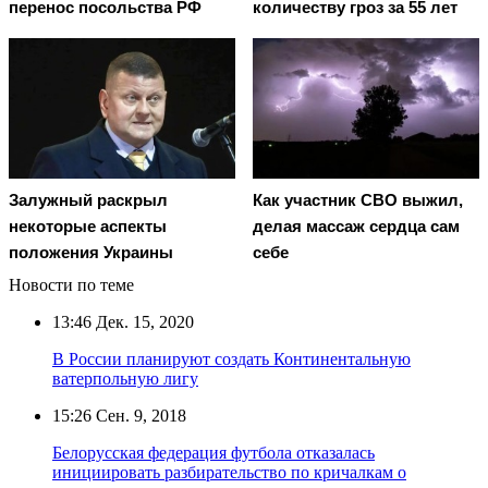
перенос посольства РФ
количеству гроз за 55 лет
Залужный раскрыл
Как участник СВО выжил,
некоторые аспекты
делая массаж сердца сам
положения Украины
себе
Новости по теме
13:46
Дек. 15, 2020
В России планируют создать Континентальную
ватерпольную лигу
15:26
Сен. 9, 2018
Белорусская федерация футбола отказалась
инициировать разбирательство по кричалкам о