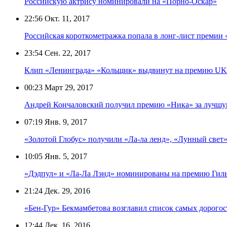
Российскую актрису номинировали на «Порно-Оскар»
22:56
Окт. 11, 2017
Российская короткометражка попала в лонг-лист премии
23:54
Сен. 22, 2017
Клип «Ленинграда» «Кольщик» выдвинут на премию UK 
00:23
Март 29, 2017
Андрей Кончаловский получил премию «Ника» за лучшу
07:19
Янв. 9, 2017
«Золотой Глобус» получили «Ла-ла ленд», «Лунный свет
10:05
Янв. 5, 2017
«Дэдпул» и «Ла-Ла Лэнд» номинированы на премию Ги
21:24
Дек. 29, 2016
«Бен-Гур» Бекмамбетова возглавил список самых дорого
12:44
Дек. 16, 2016