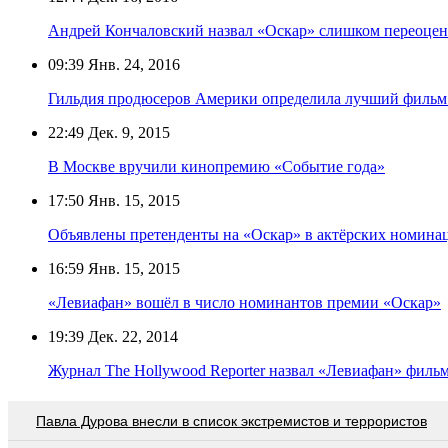
Андрей Кончаловский назвал «Оскар» слишком переоце
09:39
Янв. 24, 2016
Гильдия продюсеров Америки определила лучший фильм
22:49
Дек. 9, 2015
В Москве вручили кинопремию «Событие года»
17:50
Янв. 15, 2015
Объявлены претенденты на «Оскар» в актёрских номина
16:59
Янв. 15, 2015
«Левиафан» вошёл в число номинантов премии «Оскар»
19:39
Дек. 22, 2014
Журнал The Hollywood Reporter назвал «Левиафан» филь
Павла Дурова внесли в список экстремистов и террористов