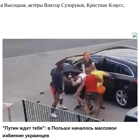
я Высоцкая, актёры Виктор Сухоруков, Кристиан Клаусс,
"Путин ждет тебя": в Польше началось массовое
избиение украинцев