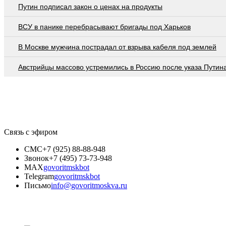
Путин подписал закон о ценах на продукты
ВСУ в панике перебрасывают бригады под Харьков
В Москве мужчина пострадал от взрыва кабеля под землей
Австрийцы массово устремились в Россию после указа Путин
Связь с эфиром
СМС
+7 (925) 88-88-948
Звонок
+7 (495) 73-73-948
MAX
govoritmskbot
Telegram
govoritmskbot
Письмо
info@govoritmoskva.ru