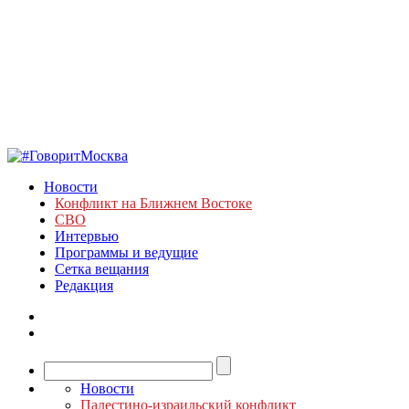
Новости
Конфликт на Ближнем Востоке
СВО
Интервью
Программы и ведущие
Сетка вещания
Редакция
Новости
Палестино-израильский конфликт