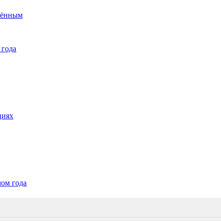
нённым
 года
циях
мом года