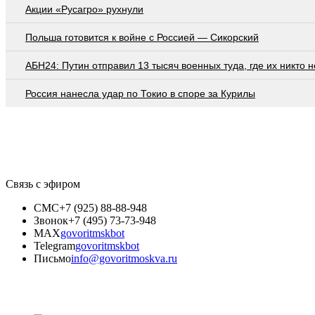
Акции «Русагро» рухнули
Польша готовится к войне с Россией — Сикорский
АБН24: Путин отправил 13 тысяч военных туда, где их никто 
Россия нанесла удар по Токио в споре за Курилы
Связь с эфиром
СМС
+7 (925) 88-88-948
Звонок
+7 (495) 73-73-948
MAX
govoritmskbot
Telegram
govoritmskbot
Письмо
info@govoritmoskva.ru