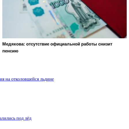
Медякова: отсутствие официальной работы снизит
пенсию
ия на отколовшейся льдине
алились под лёд