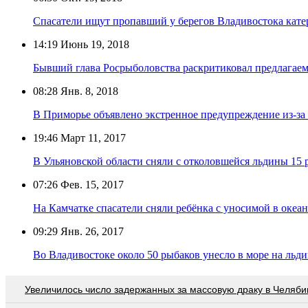
Спасатели ищут пропавший у берегов Владивостока кате
14:19
Июнь 19, 2018
Бывший глава Росрыболовства раскритиковал предлагае
08:28
Янв. 8, 2018
В Приморье объявлено экстренное предупреждение из-за
19:46
Март 11, 2017
В Ульяновской области сняли с отколовшейся льдины 15 
07:26
Фев. 15, 2017
На Камчатке спасатели сняли ребёнка с уносимой в океа
09:29
Янв. 26, 2017
Во Владивостоке около 50 рыбаков унесло в море на льд
Увеличилось число задержанных за массовую драку в Челяби