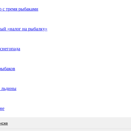
р с тремя рыбаками
мый «налог на рыбалку»
 снегопада
рыбаков
н льдины
ине
нске