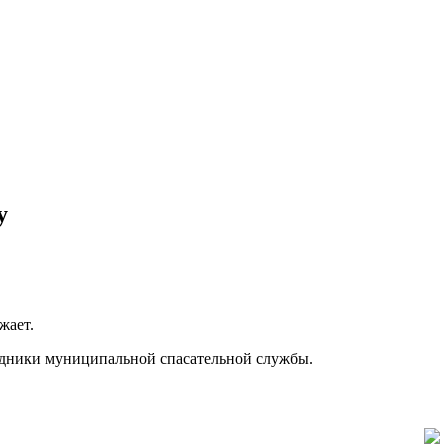
у
жает.
рудники муниципальной спасательной службы.