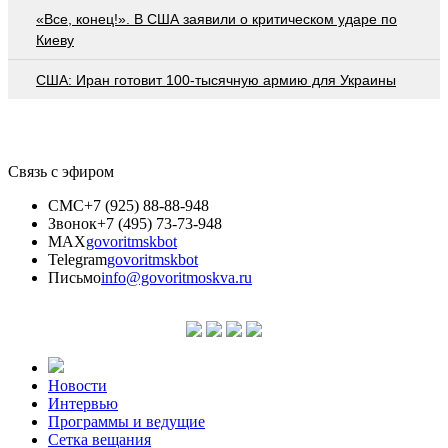
«Все, конец!». В США заявили о критическом ударе по
Киеву
США: Иран готовит 100-тысячную армию для Украины
Связь с эфиром
СМС
+7 (925) 88-88-948
Звонок
+7 (495) 73-73-948
MAX
govoritmskbot
Telegram
govoritmskbot
Письмо
info@govoritmoskva.ru
Новости
Интервью
Программы и ведущие
Сетка вещания