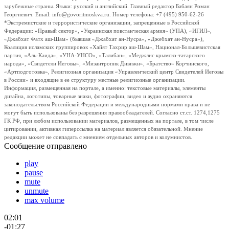
зарубежные страны. Языки: русский и английский. Главный редактор Бабаян Роман
Георгиевич. Email: info@govoritmoskva.ru. Номер телефона: +7 (495) 950-62-26
*Экстремистские и террористические организации, запрещенные в Российской
Федерации: «Правый сектор», «Украинская повстанческая армия» (УПА), «ИГИЛ»,
«Джабхат Фатх аш-Шам» (бывшая «Джабхат ан-Нусра», «Джебхат ан-Нусра»),
Коалиция исламских группировок «Хайят Тахрир аш-Шам», Национал-Большевистская
партия, «Аль-Каида», «УНА-УНСО», «Талибан», «Меджлис крымско-татарского
народа», «Свидетели Иеговы», «Мизантропик Дивижн», «Братство» Корчинского,
«Артподготовка», Религиозная организация «Управленческий центр Свидетелей Иеговы
в России» и входящие в ее структуру местные религиозные организации.
Информация, размещенная на портале, а именно: текстовые материалы, элементы
дизайна, логотипы, товарные знаки, фотографии, видео и аудио охраняются
законодательством Российской Федерации и международными нормами права и не
могут быть использованы без разрешения правообладателей. Согласно ст.ст. 1274,1275
ГК РФ, при любом использовании материалов, размещенных на портале, в том числе
цитировании, активная гиперссылка на материал является обязательной. Мнение
редакции может не совпадать с мнением отдельных авторов и колумнистов.
Сообщение отправлено
play
pause
mute
unmute
max volume
02:01
-01:27