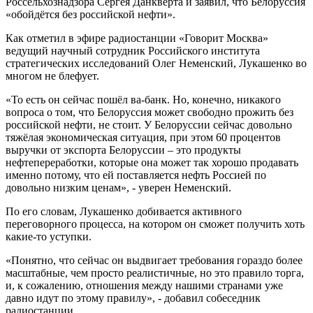
Россельхознадзора Сергея Данкверта и заявил, что Белоруссия
«обойдётся без российской нефти».
Как отметил в эфире радиостанции «Говорит Москва»
ведущий научный сотрудник Российского института
стратегических исследований Олег Неменский, Лукашенко во
многом не блефует.
«То есть он сейчас пошёл ва-банк. Но, конечно, никакого
вопроса о том, что Белоруссия может свободно прожить без
российской нефти, не стоит. У Белоруссии сейчас довольно
тяжёлая экономическая ситуация, при этом 60 процентов
выручки от экспорта Белоруссии – это продукты
нефтепереработки, которые она может так хорошо продавать
именно потому, что ей поставляется нефть Россией по
довольно низким ценам», - уверен Неменский.
По его словам, Лукашенко добивается активного
переговорного процесса, на котором он сможет получить хоть
какие-то уступки.
«Понятно, что сейчас он выдвигает требования гораздо более
масштабные, чем просто реалистичные, но это правило торга,
и, к сожалению, отношения между нашими странами уже
давно идут по этому правилу», - добавил собеседник
радиостанции.