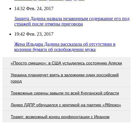
14:32
Фев. 24, 2017
Защита Дадина назвала незаконным содержание его под
стражей после отмены приговора
19:42
Фев. 23, 2017
Жена Ильдара Дадина рассказала об отсутствии в
колонии бумаги об освобождении мужа
«Просто смешно»: в США устыдились состоянию Аляски
Украина планирует взять в заложники один российский
город
Тревожные сирены завыли по всей Курганской области
Лидер ЛДПР обрушился с критикой на партию «Яблоко»
Трамп: возможный конец конфронтации с Ираном