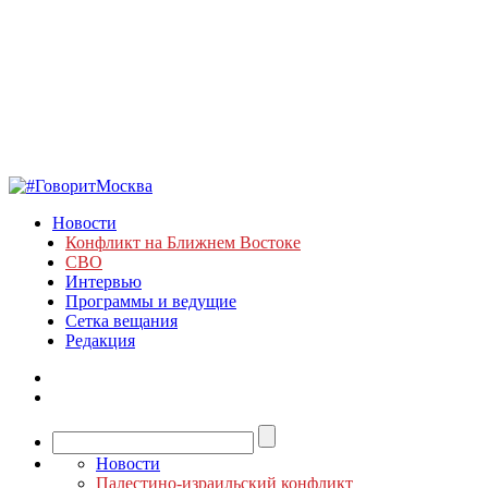
Новости
Конфликт на Ближнем Востоке
СВО
Интервью
Программы и ведущие
Сетка вещания
Редакция
Новости
Палестино-израильский конфликт