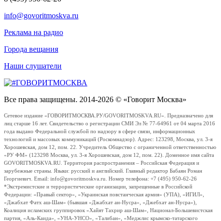
info@govoritmoskva.ru
Реклама на радио
Города вещания
Наши слушатели
Все права защищены. 2014-2026 © «Говорит Москва»
Сетевое издание «ГОВОРИТМОСКВА.РУ/GOVORITMOSKVA.RU». Предназначено для
лиц старше 16 лет. Свидетельство о регистрации СМИ Эл № 77-64961 от 04 марта 2016
года выдано Федеральной службой по надзору в сфере связи, информационных
технологий и массовых коммуникаций (Роскомнадзор). Адрес: 123298, Москва, ул. 3-я
Хорошевская, дом 12, пом. 22. Учредитель Общество с ограниченной ответственностью
«РУ ФМ» (123298 Москва, ул. 3-я Хорошевская, дом 12, пом. 22). Доменное имя сайта
GOVORITMOSKVA.RU. Территория распространения – Российская Федерация и
зарубежные страны. Языки: русский и английский. Главный редактор Бабаян Роман
Георгиевич. Email: info@govoritmoskva.ru. Номер телефона: +7 (495) 950-62-26
*Экстремистские и террористические организации, запрещенные в Российской
Федерации: «Правый сектор», «Украинская повстанческая армия» (УПА), «ИГИЛ»,
«Джабхат Фатх аш-Шам» (бывшая «Джабхат ан-Нусра», «Джебхат ан-Нусра»),
Коалиция исламских группировок «Хайят Тахрир аш-Шам», Национал-Большевистская
партия, «Аль-Каида», «УНА-УНСО», «Талибан», «Меджлис крымско-татарского