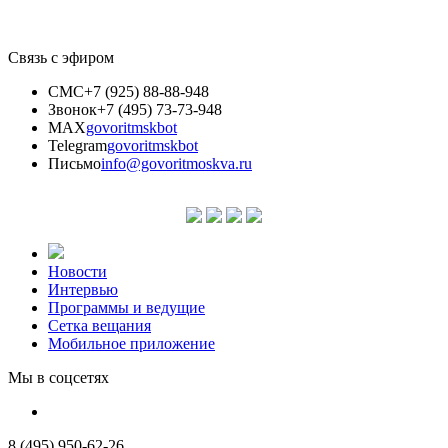
Связь с эфиром
СМС
+7 (925) 88-88-948
Звонок
+7 (495) 73-73-948
MAX
govoritmskbot
Telegram
govoritmskbot
Письмо
info@govoritmoskva.ru
Новости
Интервью
Программы и ведущие
Сетка вещания
Мобильное приложение
Мы в соцсетях
8 (495) 950-62-26