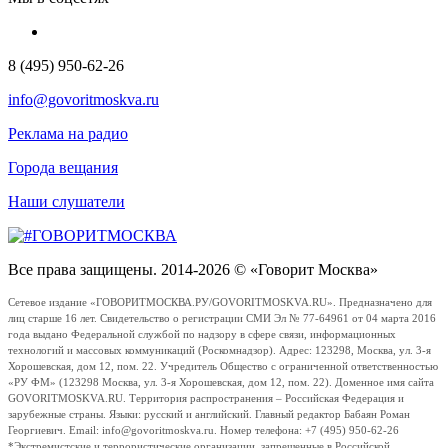
8 (495) 950-62-26
info@govoritmoskva.ru
Реклама на радио
Города вещания
Наши слушатели
Все права защищены. 2014-2026 © «Говорит Москва»
Сетевое издание «ГОВОРИТМОСКВА.РУ/GOVORITMOSKVA.RU». Предназначено для
лиц старше 16 лет. Свидетельство о регистрации СМИ Эл № 77-64961 от 04 марта 2016
года выдано Федеральной службой по надзору в сфере связи, информационных
технологий и массовых коммуникаций (Роскомнадзор). Адрес: 123298, Москва, ул. 3-я
Хорошевская, дом 12, пом. 22. Учредитель Общество с ограниченной ответственностью
«РУ ФМ» (123298 Москва, ул. 3-я Хорошевская, дом 12, пом. 22). Доменное имя сайта
GOVORITMOSKVA.RU. Территория распространения – Российская Федерация и
зарубежные страны. Языки: русский и английский. Главный редактор Бабаян Роман
Георгиевич. Email: info@govoritmoskva.ru. Номер телефона: +7 (495) 950-62-26
*Экстремистские и террористические организации, запрещенные в Российской