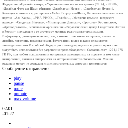
Федерации: «Правый сектор», «Украинская повстанческая армия» (УПА), «ИГИЛ»,
«Джабхат Фатх аш-Шам» (бывшая «Джабхат ан-Нусра», «Джебхат ан-Нусра»),
Коалиция исламских группировок «Хайят Тахрир аш-Шам», Национал-Большевистская
партия, «Аль-Каида», «УНА-УНСО», «Талибан», «Меджлис крымско-татарского
народа», «Свидетели Иеговы», «Мизантропик Дивижн», «Братство» Корчинского,
«Артподготовка», Религиозная организация «Управленческий центр Свидетелей Иеговы
в России» и входящие в ее структуру местные религиозные организации.
Информация, размещенная на портале, а именно: текстовые материалы, элементы
дизайна, логотипы, товарные знаки, фотографии, видео и аудио охраняются
законодательством Российской Федерации и международными нормами права и не
могут быть использованы без разрешения правообладателей. Согласно ст.ст. 1274,1275
ГК РФ, при любом использовании материалов, размещенных на портале, в том числе
цитировании, активная гиперссылка на материал является обязательной. Мнение
редакции может не совпадать с мнением отдельных авторов и колумнистов.
Сообщение отправлено
play
pause
mute
unmute
max volume
02:01
-01:27