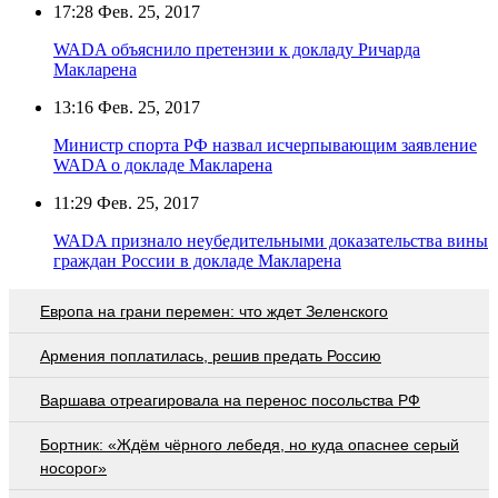
17:28
Фев. 25, 2017
WADA объяснило претензии к докладу Ричарда
Макларена
13:16
Фев. 25, 2017
Министр спорта РФ назвал исчерпывающим заявление
WADA о докладе Макларена
11:29
Фев. 25, 2017
WADA признало неубедительными доказательства вины
граждан России в докладе Макларена
Европа на грани перемен: что ждет Зеленского
Армения поплатилась, решив предать Россию
Варшава отреагировала на перенос посольства РФ
Бортник: «Ждём чёрного лебедя, но куда опаснее серый
носорог»