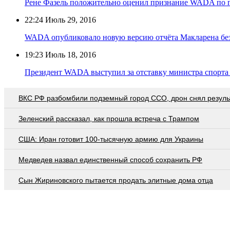
Рене Фазель положительно оценил признание WADA по 
22:24
Июль 29, 2016
WADA опубликовало новую версию отчёта Макларена без
19:23
Июль 18, 2016
Президент WADA выступил за отставку министра спорта
ВКС РФ разбомбили подземный город ССО, дрон снял резуль
Зеленский рассказал, как прошла встреча с Трампом
США: Иран готовит 100-тысячную армию для Украины
Медведев назвал единственный способ сохранить РФ
Сын Жириновского пытается продать элитные дома отца