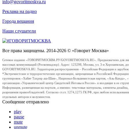
info@govoritmoskva.ru
Реклама на радио
Города вещания
Наши слушатели
Все права защищены. 2014-2026 © «Говорит Москва»
Сетевое издание «ГОВОРИТМОСКВА.РУ/GOVORITMOSKVA.RU». Предназначено для лиц стар
массовых коммуникаций (Роскомнадзор). Адрес: 123298, Москва, ул. 3-я Хорошевская, д
GOVORITMOSKVA.RU. Территория распространения – Российская Федерация и зарубежные с
*Экстремистские и террористические организации, запрещенные в Российской Федераци
группировок «Хайят Тахрир аш-Шам», Национал-Большевистская партия, «Аль-Каида», 
организация «Управленческий центр Свидетелей Иеговы в России» и входящие в ее струк
Информация, размещенная на портале, а именно: текстовые материалы, элементы дизайна
разрешения правообладателей. Согласно ст.ст. 1274,1275 ГК РФ, при любом использовани
отдельных авторов и колумнистов.
Сообщение отправлено
play
pause
mute
unmute