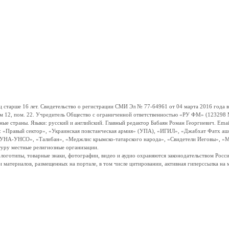
ше 16 лет. Свидетельство о регистрации СМИ Эл № 77-64961 от 04 марта 2016 года вы
ом 12, пом. 22. Учредитель Общество с ограниченной ответственностью «РУ ФМ» (123298 Мо
траны. Языки: русский и английский. Главный редактор Бабаян Роман Георгиевич. Email:
и: «Правый сектор», «Украинская повстанческая армия» (УПА), «ИГИЛ», «Джабхат Фатх а
«УНА-УНСО», «Талибан», «Меджлис крымско-татарского народа», «Свидетели Иеговы», «М
туру местные религиозные организации.
, логотипы, товарные знаки, фотографии, видео и аудио охраняются законодательством Ро
и материалов, размещенных на портале, в том числе цитировании, активная гиперссылка на 