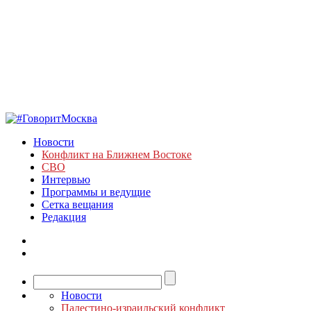
Новости
Конфликт на Ближнем Востоке
СВО
Интервью
Программы и ведущие
Сетка вещания
Редакция
Новости
Палестино-израильский конфликт