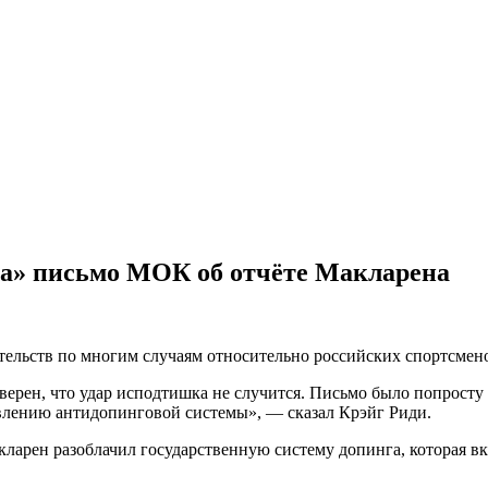
а» письмо МОК об отчёте Макларена
ательств по многим случаям относительно российских спортсмен
 уверен, что удар исподтишка не случится. Письмо было попрос
влению антидопинговой системы», — сказал Крэйг Риди.
кларен разоблачил государственную систему допинга, которая 