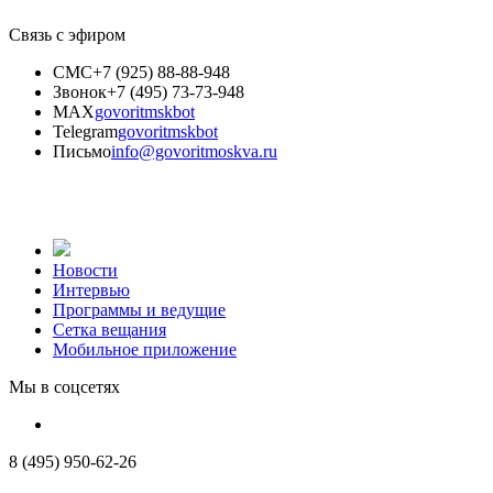
Связь с эфиром
СМС
+7 (925) 88-88-948
Звонок
+7 (495) 73-73-948
MAX
govoritmskbot
Telegram
govoritmskbot
Письмо
info@govoritmoskva.ru
Новости
Интервью
Программы и ведущие
Сетка вещания
Мобильное приложение
Мы в соцсетях
8 (495) 950-62-26