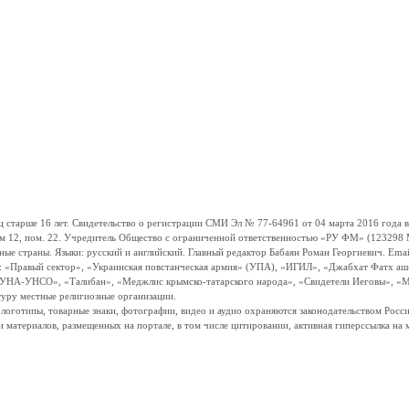
ше 16 лет. Свидетельство о регистрации СМИ Эл № 77-64961 от 04 марта 2016 года вы
ом 12, пом. 22. Учредитель Общество с ограниченной ответственностью «РУ ФМ» (123298 Мо
траны. Языки: русский и английский. Главный редактор Бабаян Роман Георгиевич. Email:
и: «Правый сектор», «Украинская повстанческая армия» (УПА), «ИГИЛ», «Джабхат Фатх а
«УНА-УНСО», «Талибан», «Меджлис крымско-татарского народа», «Свидетели Иеговы», «М
туру местные религиозные организации.
, логотипы, товарные знаки, фотографии, видео и аудио охраняются законодательством Ро
и материалов, размещенных на портале, в том числе цитировании, активная гиперссылка на 