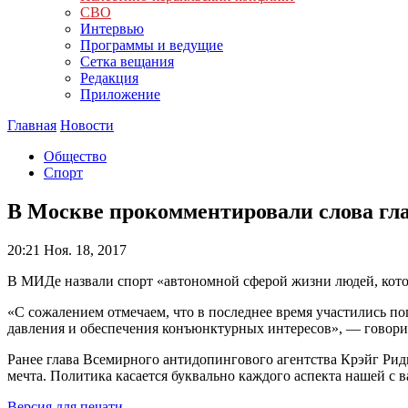
СВО
Интервью
Программы и ведущие
Сетка вещания
Редакция
Приложение
Главная
Новости
Общество
Спорт
В Москве прокомментировали слова гл
20:21
Ноя. 18, 2017
В МИДе назвали спорт «автономной сферой жизни людей, кото
«С сожалением отмечаем, что в последнее время участились 
давления и обеспечения конъюнктурных интересов», — говори
Ранее глава Всемирного антидопингового агентства Крэйг Риди
мечта. Политика касается буквально каждого аспекта нашей с 
Версия для печати