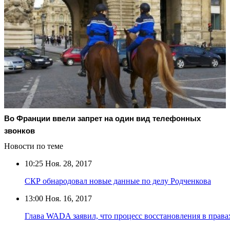
Во Франции ввели запрет на один вид телефонных
звонков
Новости по теме
10:25
Ноя. 28, 2017
СКР обнародовал новые данные по делу Родченкова
13:00
Ноя. 16, 2017
Глава WADA заявил, что процесс восстановления в пра