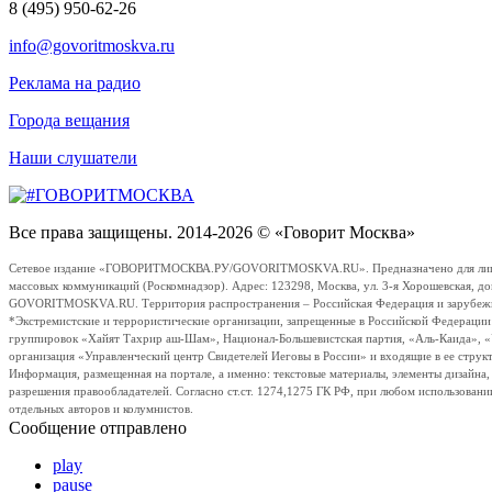
8 (495) 950-62-26
info@govoritmoskva.ru
Реклама на радио
Города вещания
Наши слушатели
Все права защищены. 2014-2026 © «Говорит Москва»
Сетевое издание «ГОВОРИТМОСКВА.РУ/GOVORITMOSKVA.RU». Предназначено для лиц стар
массовых коммуникаций (Роскомнадзор). Адрес: 123298, Москва, ул. 3-я Хорошевская, д
GOVORITMOSKVA.RU. Территория распространения – Российская Федерация и зарубежные с
*Экстремистские и террористические организации, запрещенные в Российской Федераци
группировок «Хайят Тахрир аш-Шам», Национал-Большевистская партия, «Аль-Каида», 
организация «Управленческий центр Свидетелей Иеговы в России» и входящие в ее струк
Информация, размещенная на портале, а именно: текстовые материалы, элементы дизайна
разрешения правообладателей. Согласно ст.ст. 1274,1275 ГК РФ, при любом использовани
отдельных авторов и колумнистов.
Сообщение отправлено
play
pause