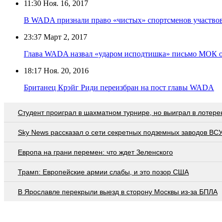
11:30
Ноя. 16, 2017
В WADA признали право «чистых» спортсменов участвов
23:37
Март 2, 2017
Глава WADA назвал «ударом исподтишка» письмо МОК о
18:17
Ноя. 20, 2016
Британец Крэйг Риди переизбран на пост главы WADA
Студент проиграл в шахматном турнире, но выиграл в лотер
Sky News рассказал о сети секретных подземных заводов ВС
Европа на грани перемен: что ждет Зеленского
Трамп: Европейские армии слабы, и это позор США
В Ярославле перекрыли выезд в сторону Москвы из-за БПЛА