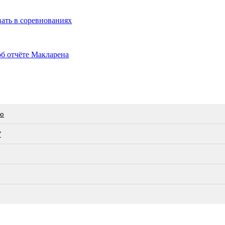
ать в соревнованиях
б отчёте Макларена
ею
У