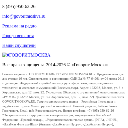
8 (495) 950-62-26
info@govoritmoskva.ru
Реклама на радио
Города вещания
Наши слушатели
Все права защищены. 2014-2026 © «Говорит Москва»
Сетевое издание «ГОВОРИТМОСКВА.РУ/GOVORITMOSKVA.RU». Предназначено для
лиц старше 16 лет. Свидетельство о регистрации СМИ Эл № 77-64961 от 04 марта 2016
года выдано Федеральной службой по надзору в сфере связи, информационных
технологий и массовых коммуникаций (Роскомнадзор). Адрес: 123298, Москва, ул. 3-я
Хорошевская, дом 12, пом. 22. Учредитель Общество с ограниченной ответственностью
«РУ ФМ» (123298 Москва, ул. 3-я Хорошевская, дом 12, пом. 22). Доменное имя сайта
GOVORITMOSKVA.RU. Территория распространения – Российская Федерация и
зарубежные страны. Языки: русский и английский. Главный редактор Бабаян Роман
Георгиевич. Email: info@govoritmoskva.ru. Номер телефона: +7 (495) 950-62-26
*Экстремистские и террористические организации, запрещенные в Российской
Федерации: «Правый сектор», «Украинская повстанческая армия» (УПА), «ИГИЛ»,
«Джабхат Фатх аш-Шам» (бывшая «Джабхат ан-Нусра», «Джебхат ан-Нусра»),