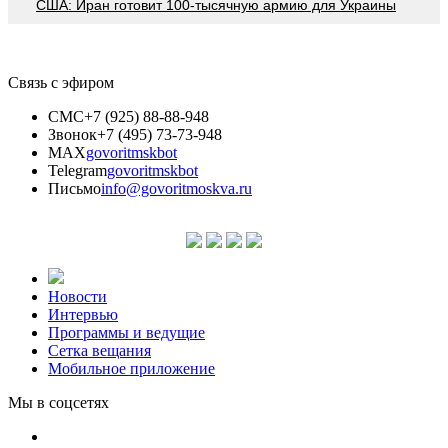
США: Иран готовит 100-тысячную армию для Украины
Связь с эфиром
СМС
+7 (925) 88-88-948
Звонок
+7 (495) 73-73-948
MAX
govoritmskbot
Telegram
govoritmskbot
Письмо
info@govoritmoskva.ru
Новости
Интервью
Программы и ведущие
Сетка вещания
Мобильное приложение
Мы в соцсетях