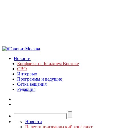
Новости
Конфликт на Ближнем Востоке
СВО
Интервью
Программы и ведущие
Сетка вещания
Редакция
Новости
Палестино-израильский конфликт