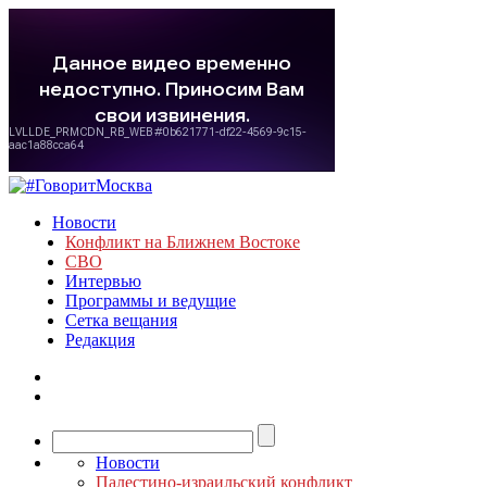
Новости
Конфликт на Ближнем Востоке
СВО
Интервью
Программы и ведущие
Сетка вещания
Редакция
Новости
Палестино-израильский конфликт