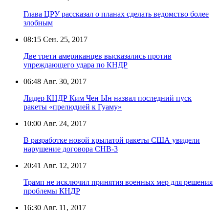
Глава ЦРУ рассказал о планах сделать ведомство более
злобным
08:15
Сен. 25, 2017
Две трети американцев высказались против
упреждающего удара по КНДР
06:48
Авг. 30, 2017
Лидер КНДР Ким Чен Ын назвал последний пуск
ракеты «прелюдией к Гуаму»
10:00
Авг. 24, 2017
В разработке новой крылатой ракеты США увидели
нарушение договора СНВ-3
20:41
Авг. 12, 2017
Трамп не исключил принятия военных мер для решения
проблемы КНДР
16:30
Авг. 11, 2017