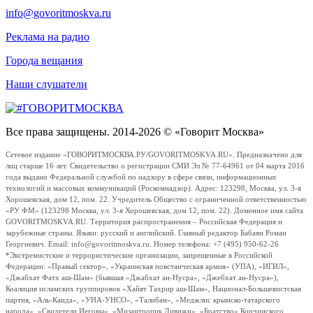
info@govoritmoskva.ru
Реклама на радио
Города вещания
Наши слушатели
Все права защищены. 2014-2026 © «Говорит Москва»
Сетевое издание «ГОВОРИТМОСКВА.РУ/GOVORITMOSKVA.RU». Предназначено для
лиц старше 16 лет. Свидетельство о регистрации СМИ Эл № 77-64961 от 04 марта 2016
года выдано Федеральной службой по надзору в сфере связи, информационных
технологий и массовых коммуникаций (Роскомнадзор). Адрес: 123298, Москва, ул. 3-я
Хорошевская, дом 12, пом. 22. Учредитель Общество с ограниченной ответственностью
«РУ ФМ» (123298 Москва, ул. 3-я Хорошевская, дом 12, пом. 22). Доменное имя сайта
GOVORITMOSKVA.RU. Территория распространения – Российская Федерация и
зарубежные страны. Языки: русский и английский. Главный редактор Бабаян Роман
Георгиевич. Email: info@govoritmoskva.ru. Номер телефона: +7 (495) 950-62-26
*Экстремистские и террористические организации, запрещенные в Российской
Федерации: «Правый сектор», «Украинская повстанческая армия» (УПА), «ИГИЛ»,
«Джабхат Фатх аш-Шам» (бывшая «Джабхат ан-Нусра», «Джебхат ан-Нусра»),
Коалиция исламских группировок «Хайят Тахрир аш-Шам», Национал-Большевистская
партия, «Аль-Каида», «УНА-УНСО», «Талибан», «Меджлис крымско-татарского
народа», «Свидетели Иеговы», «Мизантропик Дивижн», «Братство» Корчинского,