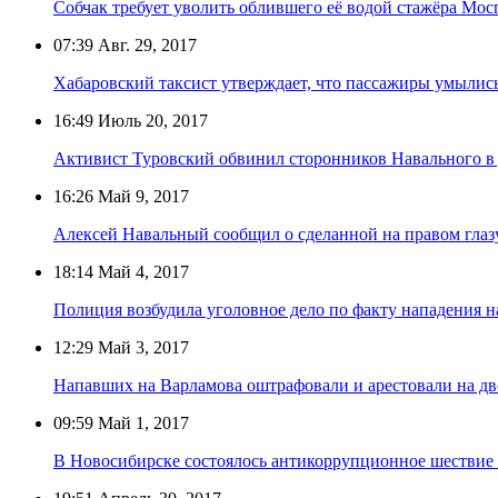
Собчак требует уволить облившего её водой стажёра Мо
07:39
Авг. 29, 2017
Хабаровский таксист утверждает, что пассажиры умылис
16:49
Июль 20, 2017
Активист Туровский обвинил сторонников Навального в
16:26
Май 9, 2017
Алексей Навальный сообщил о сделанной на правом глаз
18:14
Май 4, 2017
Полиция возбудила уголовное дело по факту нападения н
12:29
Май 3, 2017
Напавших на Варламова оштрафовали и арестовали на дв
09:59
Май 1, 2017
В Новосибирске состоялось антикоррупционное шествие