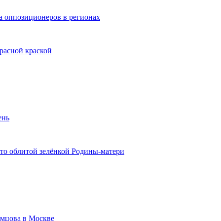
а оппозиционеров в регионах
расной краской
ень
ото облитой зелёнкой Родины-матери
емцова в Москве