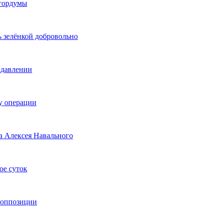
сгордумы
ь зелёнкой добровольно
 давлении
у операции
а Алексея Навального
ое суток
 оппозиции