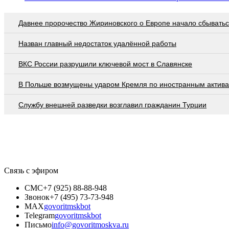
Давнее пророчество Жириновского о Европе начало сбывать
Назван главный недостаток удалённой работы
ВКС России разрушили ключевой мост в Славянске
В Польше возмущены ударом Кремля по иностранным актив
Службу внешней разведки возглавил гражданин Турции
Связь с эфиром
СМС
+7 (925) 88-88-948
Звонок
+7 (495) 73-73-948
MAX
govoritmskbot
Telegram
govoritmskbot
Письмо
info@govoritmoskva.ru