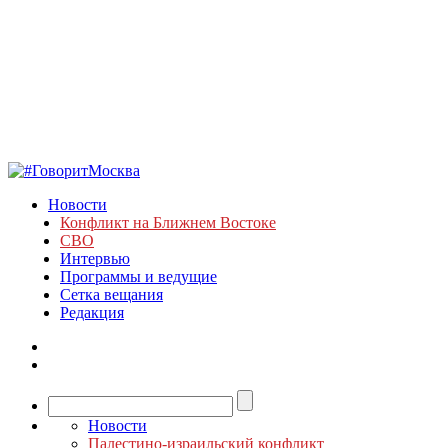
Новости
Конфликт на Ближнем Востоке
СВО
Интервью
Программы и ведущие
Сетка вещания
Редакция
Новости
Палестино-израильский конфликт