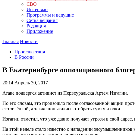
СВО
Интервью
Программы и ведущие
Сетка вещания
Редакция
Приложение
Главная
Новости
Происшествия
В России
В Екатеринбурге оппозиционного блоге
20:14
Апрель 30, 2017
Атаке подвергся активист из Первоуральска Артём Изгагин.
По его словам, это произошло после согласованной акции прот
его зелёнкой, а также попытались отобрать сумку и очки.
Изгагин отметил, что уже давно получает угрозы в свой адрес,
На этой неделе стало известно о нападении злоумышленников
сегодня, что может частично лишиться зрения.