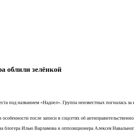
ра облили зелёнкой
еста под названием «Надоел». Группа неизвестных погналась за
 в особенности после записи в соцсетях об антиправительственн
 на блогера Илью Варламова и оппозиционера Алексея Навально