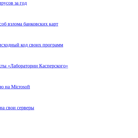
русов за год
соб взлома банковских карт
исходный код своих программ
кты «Лаборатории Касперского»
 на Microsoft
на свои серверы