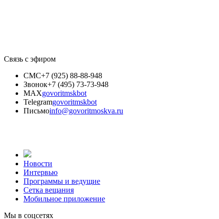
Связь с эфиром
СМС
+7 (925) 88-88-948
Звонок
+7 (495) 73-73-948
MAX
govoritmskbot
Telegram
govoritmskbot
Письмо
info@govoritmoskva.ru
Новости
Интервью
Программы и ведущие
Сетка вещания
Мобильное приложение
Мы в соцсетях