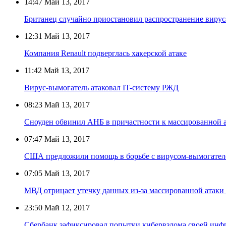
14:47
Май 13, 2017
Британец случайно приостановил распространение вирус
12:31
Май 13, 2017
Компания Renault подверглась хакерской атаке
11:42
Май 13, 2017
Вирус-вымогатель атаковал IT-систему РЖД
08:23
Май 13, 2017
Сноуден обвинил АНБ в причастности к массированной а
07:47
Май 13, 2017
США предложили помощь в борьбе с вирусом-вымогател
07:05
Май 13, 2017
МВД отрицает утечку данных из-за массированной атаки
23:50
Май 12, 2017
Сбербанк зафиксировал попытки кибервзлома своей инф