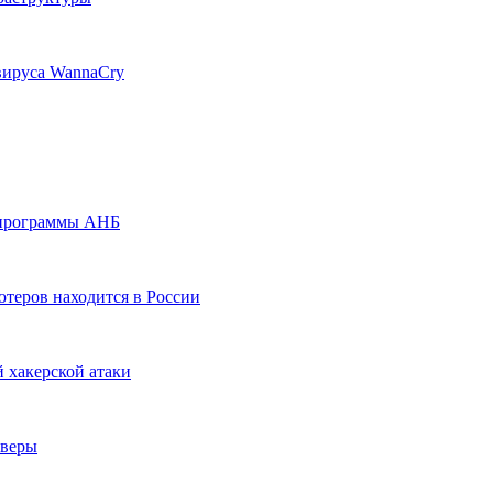
вируса WannaCry
 программы АНБ
теров находится в России
 хакерской атаки
рверы