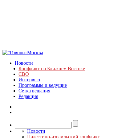
Новости
Конфликт на Ближнем Востоке
СВО
Интервью
Программы и ведущие
Сетка вещания
Редакция
Новости
Палестино-израильский конфликт