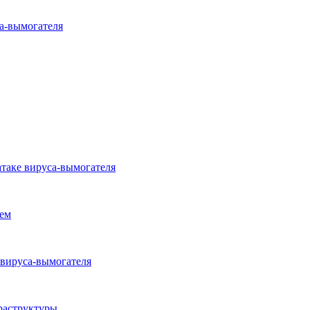
а-вымогателя
таке вируса-вымогателя
ем
 вируса-вымогателя
раструктуры