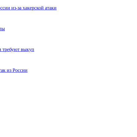
сии из-за хакерской атаки
опы
и требуют выкуп
ак из России