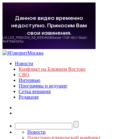
Новости
Конфликт на Ближнем Востоке
СВО
Интервью
Программы и ведущие
Сетка вещания
Редакция
Новости
Палестино-израильский конфликт