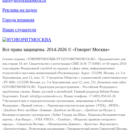
info@govoritmoskva.ru
Реклама на радио
Города вещания
Наши слушатели
Все права защищены. 2014-2026 © «Говорит Москва»
Сетевое издание «ГОВОРИТМОСКВА.РУ/GOVORITMOSKVA.RU». Предназначено для
лиц старше 16 лет. Свидетельство о регистрации СМИ Эл № 77-64961 от 04 марта 2016
года выдано Федеральной службой по надзору в сфере связи, информационных
технологий и массовых коммуникаций (Роскомнадзор). Адрес: 123298, Москва, ул. 3-я
Хорошевская, дом 12, пом. 22. Учредитель Общество с ограниченной ответственностью
«РУ ФМ» (123298 Москва, ул. 3-я Хорошевская, дом 12, пом. 22). Доменное имя сайта
GOVORITMOSKVA.RU. Территория распространения – Российская Федерация и
зарубежные страны. Языки: русский и английский. Главный редактор Бабаян Роман
Георгиевич. Email: info@govoritmoskva.ru. Номер телефона: +7 (495) 950-62-26
*Экстремистские и террористические организации, запрещенные в Российской
Федерации: «Правый сектор», «Украинская повстанческая армия» (УПА), «ИГИЛ»,
«Джабхат Фатх аш-Шам» (бывшая «Джабхат ан-Нусра», «Джебхат ан-Нусра»),
Коалиция исламских группировок «Хайят Тахрир аш-Шам», Национал-Большевистская
партия, «Аль-Каида», «УНА-УНСО», «Талибан», «Меджлис крымско-татарского
народа», «Свидетели Иеговы», «Мизантропик Дивижн», «Братство» Корчинского,
«Артподготовка», Религиозная организация «Управленческий центр Свидетелей Иеговы