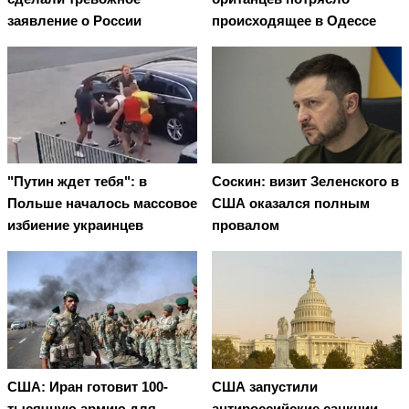
заявление о России
происходящее в Одессе
"Путин ждет тебя": в
Соскин: визит Зеленского в
Польше началось массовое
США оказался полным
избиение украинцев
провалом
США: Иран готовит 100-
США запустили
тысячную армию для
антироссийские санкции