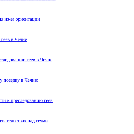
я из-за ориентации
геев в Чечне
еследованию геев в Чечне
у поездку в Чечню
сти к преследованию геев
евательствах над геями