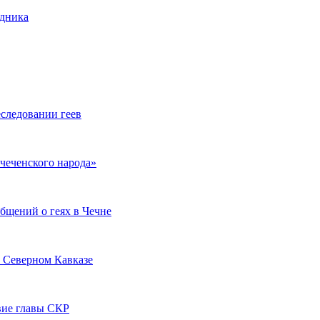
удника
еследовании геев
чеченского народа»
общений о геях в Чечне
а Северном Кавказе
вие главы СКР