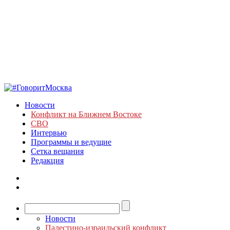
Новости
Конфликт на Ближнем Востоке
СВО
Интервью
Программы и ведущие
Сетка вещания
Редакция
Новости
Палестино-израильский конфликт