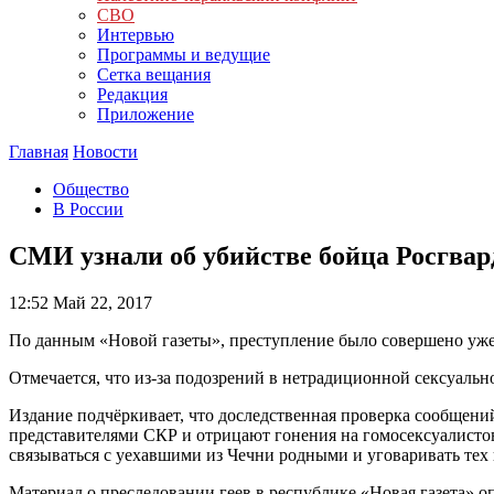
СВО
Интервью
Программы и ведущие
Сетка вещания
Редакция
Приложение
Главная
Новости
Общество
В России
СМИ узнали об убийстве бойца Росгвар
12:52
Май 22, 2017
По данным «Новой газеты», преступление было совершено уже
Отмечается, что из-за подозрений в нетрадиционной сексуальн
Издание подчёркивает, что доследственная проверка сообщени
представителями СКР и отрицают гонения на гомосексуалистов
связываться с уехавшими из Чечни родными и уговаривать тех 
Материал о преследовании геев в республике «Новая газета» о