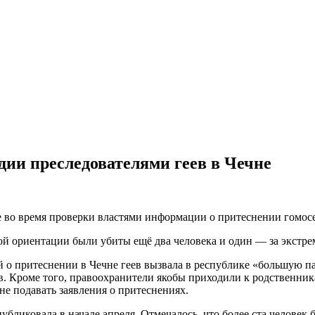
дии преследователями геев в Чечне
 во время проверки властями информации о притеснении гомосе
ой ориентации были убиты ещё два человека и один — за экстре
й о притеснении в Чечне геев вызвала в республике «большую п
. Кроме того, правоохранители якобы приходили к родственник
не подавать заявления о притеснениях.
публиковала в начале апреля. Отмечалось, что более ста челове