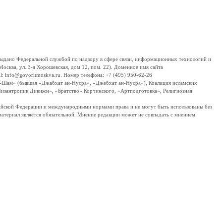
дано Федеральной службой по надзору в сфере связи, информационных технологий и
сква, ул. 3-я Хорошевская, дом 12, пом. 22). Доменное имя сайта
 info@govoritmoskva.ru. Номер телефона: +7 (495) 950-62-26
ш-Шам» (бывшая «Джабхат ан-Нусра», «Джебхат ан-Нусра»), Коалиция исламских
изантропик Дивижн», «Братство» Корчинского, «Артподготовка», Религиозная
ссийской Федерации и международными нормами права и не могут быть использованы без
материал является обязательной. Мнение редакции может не совпадать с мнением