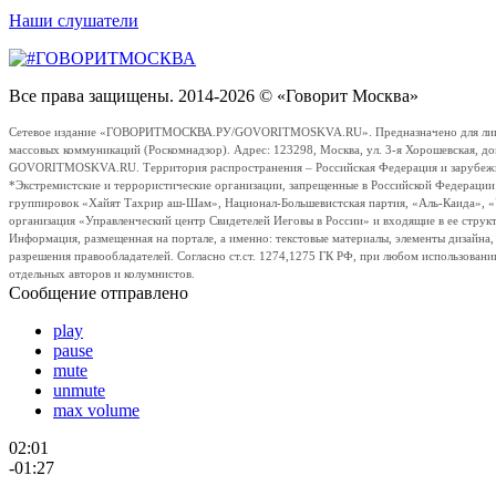
Наши слушатели
Все права защищены. 2014-2026 © «Говорит Москва»
Сетевое издание «ГОВОРИТМОСКВА.РУ/GOVORITMOSKVA.RU». Предназначено для лиц стар
массовых коммуникаций (Роскомнадзор). Адрес: 123298, Москва, ул. 3-я Хорошевская, д
GOVORITMOSKVA.RU. Территория распространения – Российская Федерация и зарубежные с
*Экстремистские и террористические организации, запрещенные в Российской Федераци
группировок «Хайят Тахрир аш-Шам», Национал-Большевистская партия, «Аль-Каида», 
организация «Управленческий центр Свидетелей Иеговы в России» и входящие в ее струк
Информация, размещенная на портале, а именно: текстовые материалы, элементы дизайна
разрешения правообладателей. Согласно ст.ст. 1274,1275 ГК РФ, при любом использовани
отдельных авторов и колумнистов.
Сообщение отправлено
play
pause
mute
unmute
max volume
02:01
-01:27