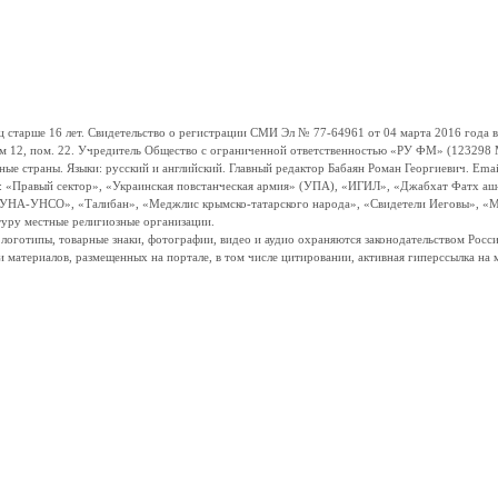
ше 16 лет. Свидетельство о регистрации СМИ Эл № 77-64961 от 04 марта 2016 года вы
ом 12, пом. 22. Учредитель Общество с ограниченной ответственностью «РУ ФМ» (123298 Мо
траны. Языки: русский и английский. Главный редактор Бабаян Роман Георгиевич. Email:
и: «Правый сектор», «Украинская повстанческая армия» (УПА), «ИГИЛ», «Джабхат Фатх а
«УНА-УНСО», «Талибан», «Меджлис крымско-татарского народа», «Свидетели Иеговы», «М
туру местные религиозные организации.
, логотипы, товарные знаки, фотографии, видео и аудио охраняются законодательством Ро
и материалов, размещенных на портале, в том числе цитировании, активная гиперссылка на 