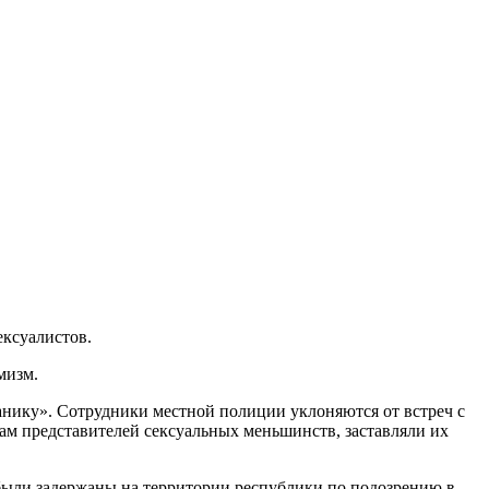
ксуалистов.
мизм.
анику». Сотрудники местной полиции уклоняются от встреч с
ам представителей сексуальных меньшинств, заставляли их
к были задержаны на территории республики по подозрению в