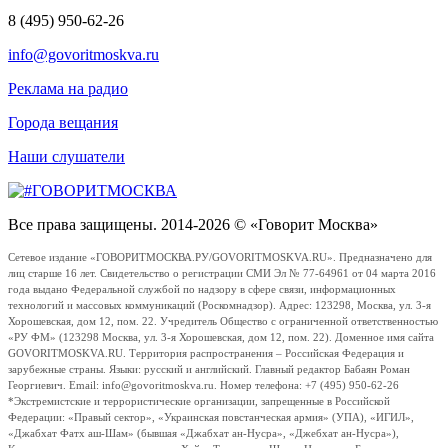
8 (495) 950-62-26
info@govoritmoskva.ru
Реклама на радио
Города вещания
Наши слушатели
Все права защищены. 2014-2026 © «Говорит Москва»
Сетевое издание «ГОВОРИТМОСКВА.РУ/GOVORITMOSKVA.RU». Предназначено для
лиц старше 16 лет. Свидетельство о регистрации СМИ Эл № 77-64961 от 04 марта 2016
года выдано Федеральной службой по надзору в сфере связи, информационных
технологий и массовых коммуникаций (Роскомнадзор). Адрес: 123298, Москва, ул. 3-я
Хорошевская, дом 12, пом. 22. Учредитель Общество с ограниченной ответственностью
«РУ ФМ» (123298 Москва, ул. 3-я Хорошевская, дом 12, пом. 22). Доменное имя сайта
GOVORITMOSKVA.RU. Территория распространения – Российская Федерация и
зарубежные страны. Языки: русский и английский. Главный редактор Бабаян Роман
Георгиевич. Email: info@govoritmoskva.ru. Номер телефона: +7 (495) 950-62-26
*Экстремистские и террористические организации, запрещенные в Российской
Федерации: «Правый сектор», «Украинская повстанческая армия» (УПА), «ИГИЛ»,
«Джабхат Фатх аш-Шам» (бывшая «Джабхат ан-Нусра», «Джебхат ан-Нусра»),