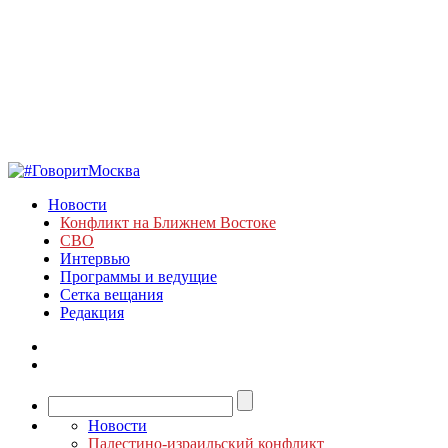
Новости
Конфликт на Ближнем Востоке
СВО
Интервью
Программы и ведущие
Сетка вещания
Редакция
Новости
Палестино-израильский конфликт