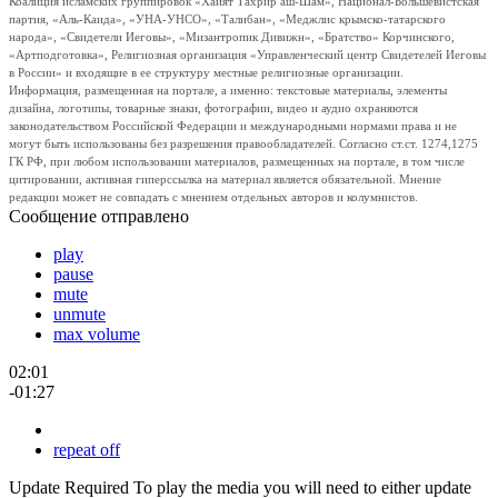
Коалиция исламских группировок «Хайят Тахрир аш-Шам», Национал-Большевистская
партия, «Аль-Каида», «УНА-УНСО», «Талибан», «Меджлис крымско-татарского
народа», «Свидетели Иеговы», «Мизантропик Дивижн», «Братство» Корчинского,
«Артподготовка», Религиозная организация «Управленческий центр Свидетелей Иеговы
в России» и входящие в ее структуру местные религиозные организации.
Информация, размещенная на портале, а именно: текстовые материалы, элементы
дизайна, логотипы, товарные знаки, фотографии, видео и аудио охраняются
законодательством Российской Федерации и международными нормами права и не
могут быть использованы без разрешения правообладателей. Согласно ст.ст. 1274,1275
ГК РФ, при любом использовании материалов, размещенных на портале, в том числе
цитировании, активная гиперссылка на материал является обязательной. Мнение
редакции может не совпадать с мнением отдельных авторов и колумнистов.
Сообщение отправлено
play
pause
mute
unmute
max volume
02:01
-01:27
repeat off
Update Required
To play the media you will need to either update