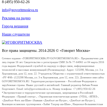
8 (495) 950-62-26
info@govoritmoskva.ru
Реклама на радио
Города вещания
Наши слушатели
Все права защищены. 2014-2026 © «Говорит Москва»
Сетевое издание «ГОВОРИТМОСКВА.РУ/GOVORITMOSKVA.RU». Предназначено для
лиц старше 16 лет. Свидетельство о регистрации СМИ Эл № 77-64961 от 04 марта 2016
года выдано Федеральной службой по надзору в сфере связи, информационных
технологий и массовых коммуникаций (Роскомнадзор). Адрес: 123298, Москва, ул. 3-я
Хорошевская, дом 12, пом. 22. Учредитель Общество с ограниченной ответственностью
«РУ ФМ» (123298 Москва, ул. 3-я Хорошевская, дом 12, пом. 22). Доменное имя сайта
GOVORITMOSKVA.RU. Территория распространения – Российская Федерация и
зарубежные страны. Языки: русский и английский. Главный редактор Бабаян Роман
Георгиевич. Email: info@govoritmoskva.ru. Номер телефона: +7 (495) 950-62-26
*Экстремистские и террористические организации, запрещенные в Российской
Федерации: «Правый сектор», «Украинская повстанческая армия» (УПА), «ИГИЛ»,
«Джабхат Фатх аш-Шам» (бывшая «Джабхат ан-Нусра», «Джебхат ан-Нусра»),
Коалиция исламских группировок «Хайят Тахрир аш-Шам», Национал-Большевистская