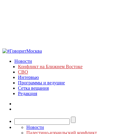
Новости
Конфликт на Ближнем Востоке
СВО
Интервью
Программы и ведущие
Сетка вещания
Редакция
Новости
Палестино-израильский конфликт