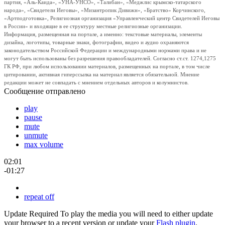
партия, «Аль-Каида», «УНА-УНСО», «Талибан», «Меджлис крымско-татарского
народа», «Свидетели Иеговы», «Мизантропик Дивижн», «Братство» Корчинского,
«Артподготовка», Религиозная организация «Управленческий центр Свидетелей Иеговы
в России» и входящие в ее структуру местные религиозные организации.
Информация, размещенная на портале, а именно: текстовые материалы, элементы
дизайна, логотипы, товарные знаки, фотографии, видео и аудио охраняются
законодательством Российской Федерации и международными нормами права и не
могут быть использованы без разрешения правообладателей. Согласно ст.ст. 1274,1275
ГК РФ, при любом использовании материалов, размещенных на портале, в том числе
цитировании, активная гиперссылка на материал является обязательной. Мнение
редакции может не совпадать с мнением отдельных авторов и колумнистов.
Сообщение отправлено
play
pause
mute
unmute
max volume
02:01
-01:27
repeat off
Update Required
To play the media you will need to either update
your browser to a recent version or update your
Flash plugin
.