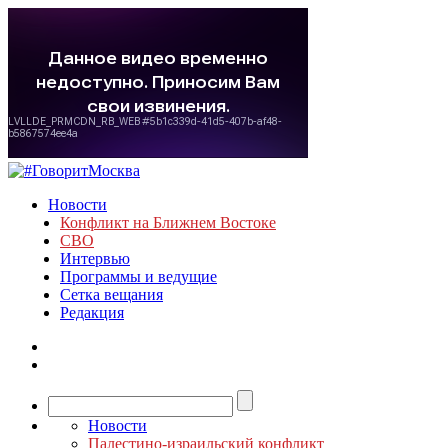
Новости
Конфликт на Ближнем Востоке
СВО
Интервью
Программы и ведущие
Сетка вещания
Редакция
Новости
Палестино-израильский конфликт