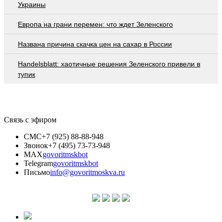
Украины
Европа на грани перемен: что ждет Зеленского
Названа причина скачка цен на сахар в России
Handelsblatt: хаотичные решения Зеленского привели в
тупик
Связь с эфиром
СМС
+7 (925) 88-88-948
Звонок
+7 (495) 73-73-948
MAX
govoritmskbot
Telegram
govoritmskbot
Письмо
info@govoritmoskva.ru