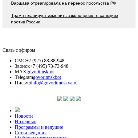
Варшава отреагировала на перенос посольства РФ
Трамп планирует изменить законопроект о санкциях
против России
Связь с эфиром
СМС
+7 (925) 88-88-948
Звонок
+7 (495) 73-73-948
MAX
govoritmskbot
Telegram
govoritmskbot
Письмо
info@govoritmoskva.ru
Новости
Интервью
Программы и ведущие
Сетка вещания