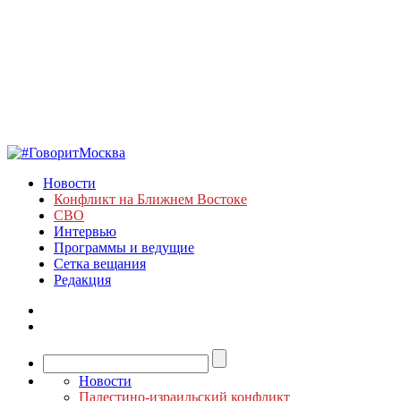
Новости
Конфликт на Ближнем Востоке
СВО
Интервью
Программы и ведущие
Сетка вещания
Редакция
Новости
Палестино-израильский конфликт