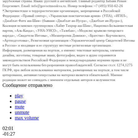
зарубежные страны. Языки: русский и английский. Главный редактор Бабаян Роман
Георгиевич. Email: info@govoritmoskva.ru. Номер телефона: +7 (495) 950-62-26
*Экстремистские и террористические организации, запрещенные в Российской
Федерации: «Правый сектор», «Украинская повстанческая армия» (УПА), «ИГИЛ»,
«Джабхат Фатх аш-Шам» (бывшая «Джабхат ан-Нусра», «Джебхат ан-Нусра»),
Коалиция исламских группировок «Хайят Тахрир аш-Шам», Национал-Большевистская
партия, «Аль-Каида», «УНА-УНСО», «Талибан», «Меджлис крымско-татарского
народа», «Свидетели Иеговы», «Мизантропик Дивижн», «Братство» Корчинского,
«Артподготовка», Религиозная организация «Управленческий центр Свидетелей Иеговы
в России» и входящие в ее структуру местные религиозные организации.
Информация, размещенная на портале, а именно: текстовые материалы, элементы
дизайна, логотипы, товарные знаки, фотографии, видео и аудио охраняются
законодательством Российской Федерации и международными нормами права и не
могут быть использованы без разрешения правообладателей. Согласно ст.ст. 1274,1275
ГК РФ, при любом использовании материалов, размещенных на портале, в том числе
цитировании, активная гиперссылка на материал является обязательной. Мнение
редакции может не совпадать с мнением отдельных авторов и колумнистов.
Сообщение отправлено
play
pause
mute
unmute
max volume
02:01
-01:27