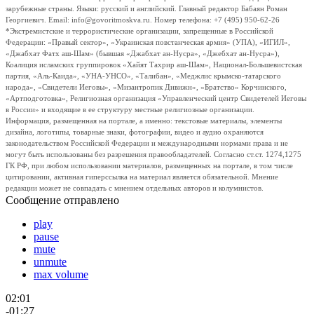
зарубежные страны. Языки: русский и английский. Главный редактор Бабаян Роман
Георгиевич. Email: info@govoritmoskva.ru. Номер телефона: +7 (495) 950-62-26
*Экстремистские и террористические организации, запрещенные в Российской
Федерации: «Правый сектор», «Украинская повстанческая армия» (УПА), «ИГИЛ»,
«Джабхат Фатх аш-Шам» (бывшая «Джабхат ан-Нусра», «Джебхат ан-Нусра»),
Коалиция исламских группировок «Хайят Тахрир аш-Шам», Национал-Большевистская
партия, «Аль-Каида», «УНА-УНСО», «Талибан», «Меджлис крымско-татарского
народа», «Свидетели Иеговы», «Мизантропик Дивижн», «Братство» Корчинского,
«Артподготовка», Религиозная организация «Управленческий центр Свидетелей Иеговы
в России» и входящие в ее структуру местные религиозные организации.
Информация, размещенная на портале, а именно: текстовые материалы, элементы
дизайна, логотипы, товарные знаки, фотографии, видео и аудио охраняются
законодательством Российской Федерации и международными нормами права и не
могут быть использованы без разрешения правообладателей. Согласно ст.ст. 1274,1275
ГК РФ, при любом использовании материалов, размещенных на портале, в том числе
цитировании, активная гиперссылка на материал является обязательной. Мнение
редакции может не совпадать с мнением отдельных авторов и колумнистов.
Сообщение отправлено
play
pause
mute
unmute
max volume
02:01
-01:27