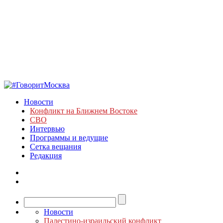
Новости
Конфликт на Ближнем Востоке
СВО
Интервью
Программы и ведущие
Сетка вещания
Редакция
Новости
Палестино-израильский конфликт