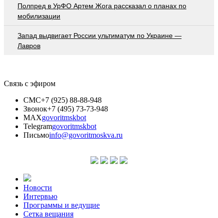
Полпред в УрФО Артем Жога рассказал о планах по
мобилизации
Запад выдвигает России ультиматум по Украине —
Лавров
Связь с эфиром
СМС
+7 (925) 88-88-948
Звонок
+7 (495) 73-73-948
MAX
govoritmskbot
Telegram
govoritmskbot
Письмо
info@govoritmoskva.ru
Новости
Интервью
Программы и ведущие
Сетка вещания