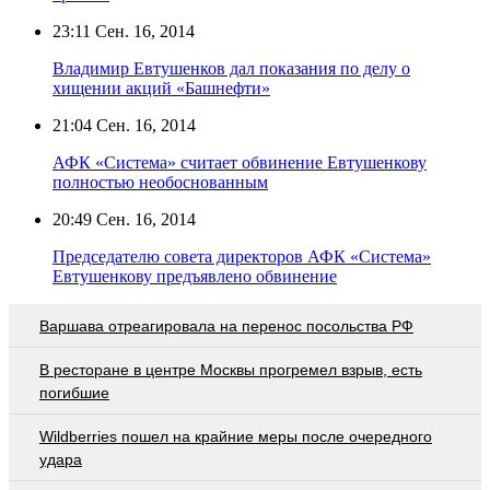
23:11
Сен. 16, 2014
Владимир Евтушенков дал показания по делу о
хищении акций «Башнефти»
21:04
Сен. 16, 2014
АФК «Система» считает обвинение Евтушенкову
полностью необоснованным
20:49
Сен. 16, 2014
Председателю совета директоров АФК «Система»
Евтушенкову предъявлено обвинение
Варшава отреагировала на перенос посольства РФ
В ресторане в центре Москвы прогремел взрыв, есть
погибшие
Wildberries пошел на крайние меры после очередного
удара