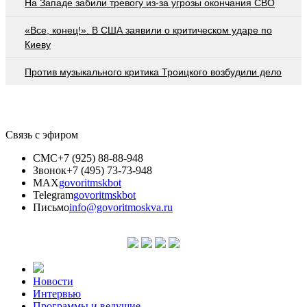
На Западе забили тревогу из-за угрозы окончания СВО
«Все, конец!». В США заявили о критическом ударе по
Киеву
Против музыкального критика Троицкого возбудили дело
Связь с эфиром
СМС
+7 (925) 88-88-948
Звонок
+7 (495) 73-73-948
MAX
govoritmskbot
Telegram
govoritmskbot
Письмо
info@govoritmoskva.ru
Новости
Интервью
Программы и ведущие