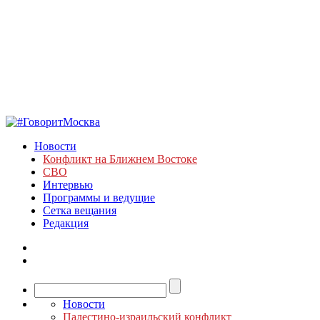
Новости
Конфликт на Ближнем Востоке
СВО
Интервью
Программы и ведущие
Сетка вещания
Редакция
Новости
Палестино-израильский конфликт