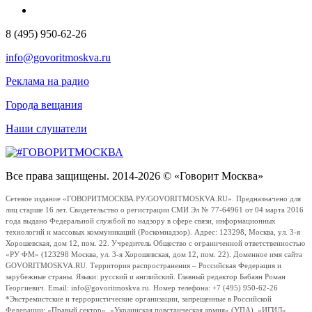
8 (495) 950-62-26
info@govoritmoskva.ru
Реклама на радио
Города вещания
Наши слушатели
Все права защищены. 2014-2026 © «Говорит Москва»
Сетевое издание «ГОВОРИТМОСКВА.РУ/GOVORITMOSKVA.RU». Предназначено для
лиц старше 16 лет. Свидетельство о регистрации СМИ Эл № 77-64961 от 04 марта 2016
года выдано Федеральной службой по надзору в сфере связи, информационных
технологий и массовых коммуникаций (Роскомнадзор). Адрес: 123298, Москва, ул. 3-я
Хорошевская, дом 12, пом. 22. Учредитель Общество с ограниченной ответственностью
«РУ ФМ» (123298 Москва, ул. 3-я Хорошевская, дом 12, пом. 22). Доменное имя сайта
GOVORITMOSKVA.RU. Территория распространения – Российская Федерация и
зарубежные страны. Языки: русский и английский. Главный редактор Бабаян Роман
Георгиевич. Email: info@govoritmoskva.ru. Номер телефона: +7 (495) 950-62-26
*Экстремистские и террористические организации, запрещенные в Российской
Федерации: «Правый сектор», «Украинская повстанческая армия» (УПА), «ИГИЛ»,