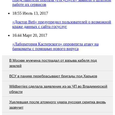
работе их сервисов
18:55
Июль 13, 2017
«Доктор Веб» предупредил пользователей о возможной
краже данных с сайта госуслуг
16:44
Март 20, 2017
«Лаборатория Касперского» опровергла атаку на
банкоматы с помощью нового вируса
В Москве мужчина пострадал от взрыва кабеля под
землей
ВСУ в панике перебрасывают бригады под Харьков
Wildberries cделала заявление из-за ЧП во Владимирской
области
Уцелевшая после атомного удара русская скрипка вновь
зазвучит