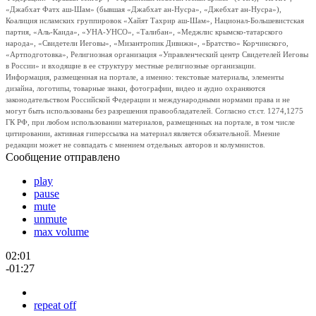
«Джабхат Фатх аш-Шам» (бывшая «Джабхат ан-Нусра», «Джебхат ан-Нусра»),
Коалиция исламских группировок «Хайят Тахрир аш-Шам», Национал-Большевистская
партия, «Аль-Каида», «УНА-УНСО», «Талибан», «Меджлис крымско-татарского
народа», «Свидетели Иеговы», «Мизантропик Дивижн», «Братство» Корчинского,
«Артподготовка», Религиозная организация «Управленческий центр Свидетелей Иеговы
в России» и входящие в ее структуру местные религиозные организации.
Информация, размещенная на портале, а именно: текстовые материалы, элементы
дизайна, логотипы, товарные знаки, фотографии, видео и аудио охраняются
законодательством Российской Федерации и международными нормами права и не
могут быть использованы без разрешения правообладателей. Согласно ст.ст. 1274,1275
ГК РФ, при любом использовании материалов, размещенных на портале, в том числе
цитировании, активная гиперссылка на материал является обязательной. Мнение
редакции может не совпадать с мнением отдельных авторов и колумнистов.
Сообщение отправлено
play
pause
mute
unmute
max volume
02:01
-01:27
repeat off