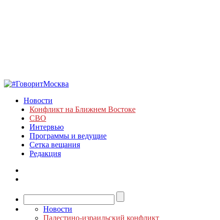
Новости
Конфликт на Ближнем Востоке
СВО
Интервью
Программы и ведущие
Сетка вещания
Редакция
Новости
Палестино-израильский конфликт