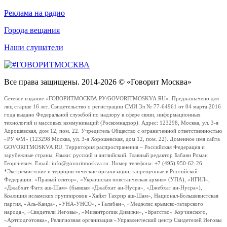
Реклама на радио
Города вещания
Наши слушатели
Все права защищены. 2014-2026 © «Говорит Москва»
Сетевое издание «ГОВОРИТМОСКВА.РУ/GOVORITMOSKVA.RU». Предназначено для
лиц старше 16 лет. Свидетельство о регистрации СМИ Эл № 77-64961 от 04 марта 2016
года выдано Федеральной службой по надзору в сфере связи, информационных
технологий и массовых коммуникаций (Роскомнадзор). Адрес: 123298, Москва, ул. 3-я
Хорошевская, дом 12, пом. 22. Учредитель Общество с ограниченной ответственностью
«РУ ФМ» (123298 Москва, ул. 3-я Хорошевская, дом 12, пом. 22). Доменное имя сайта
GOVORITMOSKVA.RU. Территория распространения – Российская Федерация и
зарубежные страны. Языки: русский и английский. Главный редактор Бабаян Роман
Георгиевич. Email: info@govoritmoskva.ru. Номер телефона: +7 (495) 950-62-26
*Экстремистские и террористические организации, запрещенные в Российской
Федерации: «Правый сектор», «Украинская повстанческая армия» (УПА), «ИГИЛ»,
«Джабхат Фатх аш-Шам» (бывшая «Джабхат ан-Нусра», «Джебхат ан-Нусра»),
Коалиция исламских группировок «Хайят Тахрир аш-Шам», Национал-Большевистская
партия, «Аль-Каида», «УНА-УНСО», «Талибан», «Меджлис крымско-татарского
народа», «Свидетели Иеговы», «Мизантропик Дивижн», «Братство» Корчинского,
«Артподготовка», Религиозная организация «Управленческий центр Свидетелей Иеговы