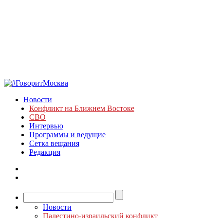
Новости
Конфликт на Ближнем Востоке
СВО
Интервью
Программы и ведущие
Сетка вещания
Редакция
Новости
Палестино-израильский конфликт