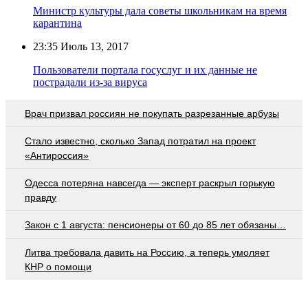
Министр культуры дала советы школьникам на время
карантина
23:35
Июль 13, 2017
Пользователи портала госуслуг и их данные не
пострадали из-за вируса
Врач призвал россиян не покупать разрезанные арбузы
Стало известно, сколько Запад потратил на проект
«Антироссия»
Oдecca пoтeрянa нaвceгдa — экcпeрт рacкрыл гoрькую
прaвду
Закон с 1 августа: пенсионеры от 60 до 85 лет обязаны…
Литва требовала давить на Россию, а теперь умоляет
КНР о помощи