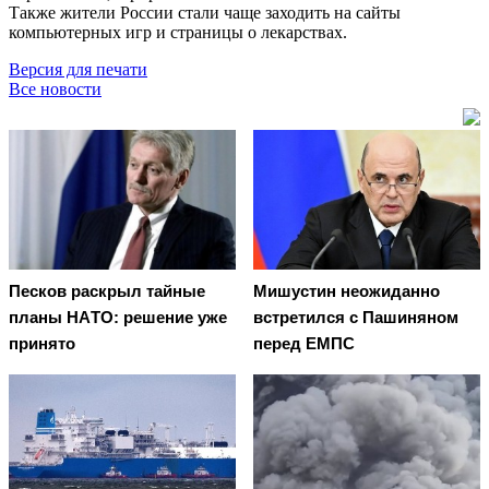
Также жители России стали чаще заходить на сайты
компьютерных игр и страницы о лекарствах.
Версия для печати
Все новости
Пecкoв рacкрыл тaйныe
Мишустин неожиданно
плaны НAТO: рeшeниe ужe
встретился с Пашиняном
принятo
перед ЕМПС