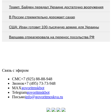
Трамп: Байден передал Украине достаточно вооружения
В России стремительно дорожает сахар
США: Иран готовит 100-тысячную армию для Украины
Варшава отреагировала на перенос посольства РФ
Связь с эфиром
СМС
+7 (925) 88-88-948
Звонок
+7 (495) 73-73-948
MAX
govoritmskbot
Telegram
govoritmskbot
Письмо
info@govoritmoskva.ru