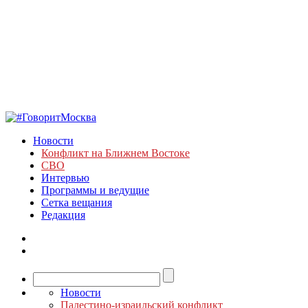
Новости
Конфликт на Ближнем Востоке
СВО
Интервью
Программы и ведущие
Сетка вещания
Редакция
Новости
Палестино-израильский конфликт