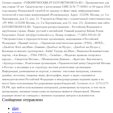
Сетевое издание «ГОВОРИТМОСКВА.РУ/GOVORITMOSKVA.RU». Предназначено для
лиц старше 16 лет. Свидетельство о регистрации СМИ Эл № 77-64961 от 04 марта 2016
года выдано Федеральной службой по надзору в сфере связи, информационных
технологий и массовых коммуникаций (Роскомнадзор). Адрес: 123298, Москва, ул. 3-я
Хорошевская, дом 12, пом. 22. Учредитель Общество с ограниченной ответственностью
«РУ ФМ» (123298 Москва, ул. 3-я Хорошевская, дом 12, пом. 22). Доменное имя сайта
GOVORITMOSKVA.RU. Территория распространения – Российская Федерация и
зарубежные страны. Языки: русский и английский. Главный редактор Бабаян Роман
Георгиевич. Email: info@govoritmoskva.ru. Номер телефона: +7 (495) 950-62-26
*Экстремистские и террористические организации, запрещенные в Российской
Федерации: «Правый сектор», «Украинская повстанческая армия» (УПА), «ИГИЛ»,
«Джабхат Фатх аш-Шам» (бывшая «Джабхат ан-Нусра», «Джебхат ан-Нусра»),
Коалиция исламских группировок «Хайят Тахрир аш-Шам», Национал-Большевистская
партия, «Аль-Каида», «УНА-УНСО», «Талибан», «Меджлис крымско-татарского
народа», «Свидетели Иеговы», «Мизантропик Дивижн», «Братство» Корчинского,
«Артподготовка», Религиозная организация «Управленческий центр Свидетелей Иеговы
в России» и входящие в ее структуру местные религиозные организации.
Информация, размещенная на портале, а именно: текстовые материалы, элементы
дизайна, логотипы, товарные знаки, фотографии, видео и аудио охраняются
законодательством Российской Федерации и международными нормами права и не
могут быть использованы без разрешения правообладателей. Согласно ст.ст. 1274,1275
ГК РФ, при любом использовании материалов, размещенных на портале, в том числе
цитировании, активная гиперссылка на материал является обязательной. Мнение
редакции может не совпадать с мнением отдельных авторов и колумнистов.
Сообщение отправлено
play
pause