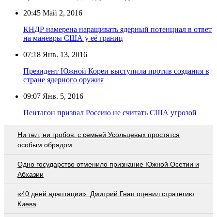
20:45
Май 2, 2016
КНДР намерена наращивать ядерный потенциал в ответ
на манёвры США у её границ
07:18
Янв. 13, 2016
Президент Южной Кореи выступила против создания в
стране ядерного оружия
09:07
Янв. 5, 2016
Пентагон призвал Россию не считать США угрозой
Ни тел, ни гробов: с семьей Усольцевых простятся
особым обрядом
Одно государство отменило признание Южной Осетии и
Абхазии
«40 дней адаптации»: Дмитрий Гнап оценил стратегию
Киева