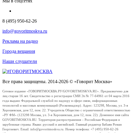
Мы в соцсетях
8 (495) 950-62-26
info@govoritmoskva.ru
Реклама на радио
Города вещания
Наши слушатели
Все права защищены. 2014-2026 © «Говорит Москва»
Сетевое издание «ГОВОРИТМОСКВА.РУ/GOVORITMOSKVA.RU». Предназначено для
лиц старше 16 лет. Свидетельство о регистрации СМИ Эл № 77-64961 от 04 марта 2016
года выдано Федеральной службой по надзору в сфере связи, информационных
технологий и массовых коммуникаций (Роскомнадзор). Адрес: 123298, Москва, ул. 3-я
Хорошевская, дом 12, пом. 22. Учредитель Общество с ограниченной ответственностью
«РУ ФМ» (123298 Москва, ул. 3-я Хорошевская, дом 12, пом. 22). Доменное имя сайта
GOVORITMOSKVA.RU. Территория распространения – Российская Федерация и
зарубежные страны. Языки: русский и английский. Главный редактор Бабаян Роман
Георгиевич. Email: info@govoritmoskva.ru. Номер телефона: +7 (495) 950-62-26