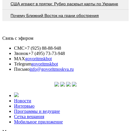
США играют в прятки: Рубио раскрыл карты по Украине
Почему Ближний Восток на грани обострения
Связь с эфиром
СМС
+7 (925) 88-88-948
Звонок
+7 (495) 73-73-948
MAX
govoritmskbot
Telegram
govoritmskbot
Письмо
info@govoritmoskva.ru
Новости
Интервью
Программы и ведущие
Сетка вещания
Мобильное приложение