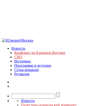
Новости
Конфликт на Ближнем Востоке
СВО
Интервью
Программы и ведущие
Сетка вещания
Редакция
Новости
Палестино-израильский конфликт