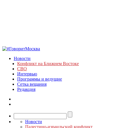
Новости
Конфликт на Ближнем Востоке
СВО
Интервью
Программы и ведущие
Сетка вещания
Редакция
Новости
Палестино-израильский конфликт