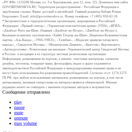
«РУ ФМ» (123298 Москва, ул. 3-я Хорошевская, дом 12, пом. 22). Доменное имя сайта
GOVORITMOSKVA.RU. Территория распространения – Российская Федерация и
зарубежные страны. Языки: русский и английский. Главный редактор Бабаян Роман
Георгиевич. Email: info@govoritmoskva.ru. Номер телефона: +7 (495) 950-62-26
*Экстремистские и террористические организации, запрещенные в Российской
Федерации: «Правый сектор», «Украинская повстанческая армия» (УПА), «ИГИЛ»,
«Джабхат Фатх аш-Шам» (бывшая «Джабхат ан-Нусра», «Джебхат ан-Нусра»),
Коалиция исламских группировок «Хайят Тахрир аш-Шам», Национал-Большевистская
партия, «Аль-Каида», «УНА-УНСО», «Талибан», «Меджлис крымско-татарского
народа», «Свидетели Иеговы», «Мизантропик Дивижн», «Братство» Корчинского,
«Артподготовка», Религиозная организация «Управленческий центр Свидетелей Иеговы
в России» и входящие в ее структуру местные религиозные организации.
Информация, размещенная на портале, а именно: текстовые материалы, элементы
дизайна, логотипы, товарные знаки, фотографии, видео и аудио охраняются
законодательством Российской Федерации и международными нормами права и не
могут быть использованы без разрешения правообладателей. Согласно ст.ст. 1274,1275
ГК РФ, при любом использовании материалов, размещенных на портале, в том числе
цитировании, активная гиперссылка на материал является обязательной. Мнение
редакции может не совпадать с мнением отдельных авторов и колумнистов.
Сообщение отправлено
play
pause
mute
unmute
max volume