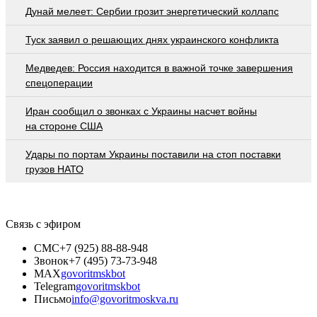
Дунай мелеет: Сербии грозит энергетический коллапс
Туск заявил о решающих днях украинского конфликта
Медведев: Россия находится в важной точке завершения
спецоперации
Иран сообщил о звонках с Украины насчет войны
на стороне США
Удары по портам Украины поставили на стоп поставки
грузов НАТО
Связь с эфиром
СМС
+7 (925) 88-88-948
Звонок
+7 (495) 73-73-948
MAX
govoritmskbot
Telegram
govoritmskbot
Письмо
info@govoritmoskva.ru