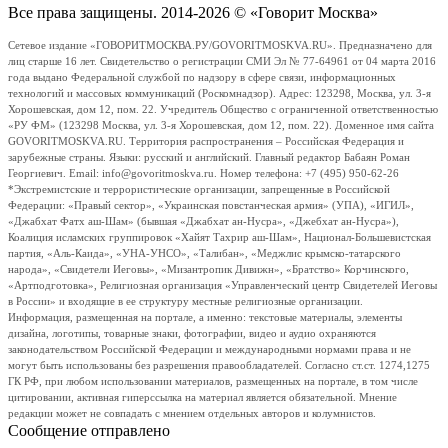
Все права защищены. 2014-2026 © «Говорит Москва»
Сетевое издание «ГОВОРИТМОСКВА.РУ/GOVORITMOSKVA.RU». Предназначено для
лиц старше 16 лет. Свидетельство о регистрации СМИ Эл № 77-64961 от 04 марта 2016
года выдано Федеральной службой по надзору в сфере связи, информационных
технологий и массовых коммуникаций (Роскомнадзор). Адрес: 123298, Москва, ул. 3-я
Хорошевская, дом 12, пом. 22. Учредитель Общество с ограниченной ответственностью
«РУ ФМ» (123298 Москва, ул. 3-я Хорошевская, дом 12, пом. 22). Доменное имя сайта
GOVORITMOSKVA.RU. Территория распространения – Российская Федерация и
зарубежные страны. Языки: русский и английский. Главный редактор Бабаян Роман
Георгиевич. Email: info@govoritmoskva.ru. Номер телефона: +7 (495) 950-62-26
*Экстремистские и террористические организации, запрещенные в Российской
Федерации: «Правый сектор», «Украинская повстанческая армия» (УПА), «ИГИЛ»,
«Джабхат Фатх аш-Шам» (бывшая «Джабхат ан-Нусра», «Джебхат ан-Нусра»),
Коалиция исламских группировок «Хайят Тахрир аш-Шам», Национал-Большевистская
партия, «Аль-Каида», «УНА-УНСО», «Талибан», «Меджлис крымско-татарского
народа», «Свидетели Иеговы», «Мизантропик Дивижн», «Братство» Корчинского,
«Артподготовка», Религиозная организация «Управленческий центр Свидетелей Иеговы
в России» и входящие в ее структуру местные религиозные организации.
Информация, размещенная на портале, а именно: текстовые материалы, элементы
дизайна, логотипы, товарные знаки, фотографии, видео и аудио охраняются
законодательством Российской Федерации и международными нормами права и не
могут быть использованы без разрешения правообладателей. Согласно ст.ст. 1274,1275
ГК РФ, при любом использовании материалов, размещенных на портале, в том числе
цитировании, активная гиперссылка на материал является обязательной. Мнение
редакции может не совпадать с мнением отдельных авторов и колумнистов.
Сообщение отправлено