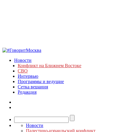
Новости
Конфликт на Ближнем Востоке
СВО
Интервью
Программы и ведущие
Сетка вещания
Редакция
Новости
Палестино-израильский конфликт