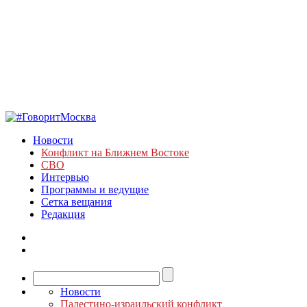
Новости
Конфликт на Ближнем Востоке
СВО
Интервью
Программы и ведущие
Сетка вещания
Редакция
Новости
Палестино-израильский конфликт