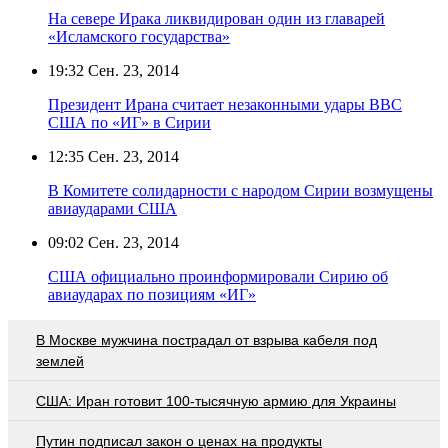
На севере Ирака ликвидирован один из главарей
«Исламского государства»
19:32
Сен. 23, 2014
Президент Ирана считает незаконными удары ВВС
США по «ИГ» в Сирии
12:35
Сен. 23, 2014
В Комитете солидарности с народом Сирии возмущены
авиаударами США
09:02
Сен. 23, 2014
США официально проинформировали Сирию об
авиаударах по позициям «ИГ»
В Москве мужчина пострадал от взрыва кабеля под
землей
США: Иран готовит 100-тысячную армию для Украины
Путин подписал закон о ценах на продукты