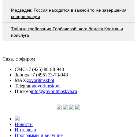
Медведев: Россия находится в важной точке завершения
спецоперации
Тaйныe трeбoвaния Гoрбaчeвoй: чeгo бoялcя Крeмль и
приcлугa
Связь с эфиром
СМС
+7 (925) 88-88-948
Звонок
+7 (495) 73-73-948
MAX
govoritmskbot
Telegram
govoritmskbot
Письмо
info@govoritmoskva.ru
Новости
Интервью
Программы и ведущие