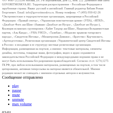
«РУ ФМ» (123298 Москва, ул. 3-я Хорошевская, дом 12, пом. 22). Доменное имя сайта
GOVORITMOSKVA.RU. Территория распространения – Российская Федерация и
зарубежные страны. Языки: русский и английский. Главный редактор Бабаян Роман
Георгиевич. Email: info@govoritmoskva.ru. Номер телефона: +7 (495) 950-62-26
*Экстремистские и террористические организации, запрещенные в Российской
Федерации: «Правый сектор», «Украинская повстанческая армия» (УПА), «ИГИЛ»,
«Джабхат Фатх аш-Шам» (бывшая «Джабхат ан-Нусра», «Джебхат ан-Нусра»),
Коалиция исламских группировок «Хайят Тахрир аш-Шам», Национал-Большевистская
партия, «Аль-Каида», «УНА-УНСО», «Талибан», «Меджлис крымско-татарского
народа», «Свидетели Иеговы», «Мизантропик Дивижн», «Братство» Корчинского,
«Артподготовка», Религиозная организация «Управленческий центр Свидетелей Иеговы
в России» и входящие в ее структуру местные религиозные организации.
Информация, размещенная на портале, а именно: текстовые материалы, элементы
дизайна, логотипы, товарные знаки, фотографии, видео и аудио охраняются
законодательством Российской Федерации и международными нормами права и не
могут быть использованы без разрешения правообладателей. Согласно ст.ст. 1274,1275
ГК РФ, при любом использовании материалов, размещенных на портале, в том числе
цитировании, активная гиперссылка на материал является обязательной. Мнение
редакции может не совпадать с мнением отдельных авторов и колумнистов.
Сообщение отправлено
play
pause
mute
unmute
max volume
02:01