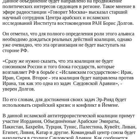
Данное объединение будет направлено на продвижение
политических интересов саудовцев в регионе. Такое мнение в
эфире радиостанции «Говорит Москва» высказал старший
научный сотрудник Центра арабских и исламских
исследований Института востоковедения РАН Борис Долгов.
Он отметил, что для полного определения роли этого альянса
необходимо дождаться реальных действий коалиции, однако
уже очевидно, что эта организация не будет выступать на
стороне РФ.
«Сразу же нужно сказать, что эта коалиция не будет
союзником России и того блока государств, которые
возглавляет РФ в борьбе с «Исламским государством»: Ирак,
Иран, Сирия. Второе - эта коалиция будет направлена против
Ирана, так как это одна из задач Саудовской Аравии», -
уверен Долгов.
По его словам, для достижения своих задач Эр-Рияд будет
использовать сирийский кризис и конфликт в Йемене.
В данной исламской антитеррористической коалиции примут
участие Иордания, Объединённые Арабские Эмираты,
Пакистан, Бахрейн, Турция, Тунис, Палестина, Кувейт, Ливан,
Египет, Ливия, Катар и другие. Командный центр союза будет
находиться в столице Саудовской Аравии. Как сообщается,