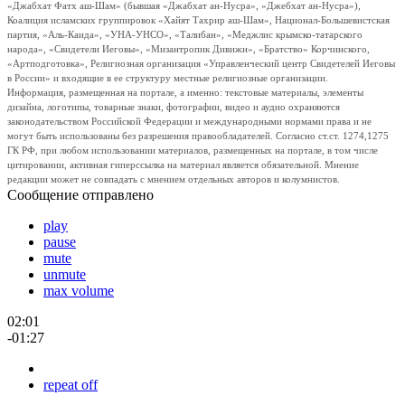
«Джабхат Фатх аш-Шам» (бывшая «Джабхат ан-Нусра», «Джебхат ан-Нусра»),
Коалиция исламских группировок «Хайят Тахрир аш-Шам», Национал-Большевистская
партия, «Аль-Каида», «УНА-УНСО», «Талибан», «Меджлис крымско-татарского
народа», «Свидетели Иеговы», «Мизантропик Дивижн», «Братство» Корчинского,
«Артподготовка», Религиозная организация «Управленческий центр Свидетелей Иеговы
в России» и входящие в ее структуру местные религиозные организации.
Информация, размещенная на портале, а именно: текстовые материалы, элементы
дизайна, логотипы, товарные знаки, фотографии, видео и аудио охраняются
законодательством Российской Федерации и международными нормами права и не
могут быть использованы без разрешения правообладателей. Согласно ст.ст. 1274,1275
ГК РФ, при любом использовании материалов, размещенных на портале, в том числе
цитировании, активная гиперссылка на материал является обязательной. Мнение
редакции может не совпадать с мнением отдельных авторов и колумнистов.
Сообщение отправлено
play
pause
mute
unmute
max volume
02:01
-01:27
repeat off