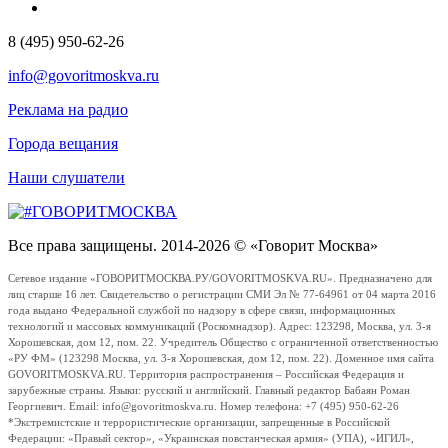
8 (495) 950-62-26
info@govoritmoskva.ru
Реклама на радио
Города вещания
Наши слушатели
Все права защищены. 2014-2026 © «Говорит Москва»
Сетевое издание «ГОВОРИТМОСКВА.РУ/GOVORITMOSKVA.RU». Предназначено для
лиц старше 16 лет. Свидетельство о регистрации СМИ Эл № 77-64961 от 04 марта 2016
года выдано Федеральной службой по надзору в сфере связи, информационных
технологий и массовых коммуникаций (Роскомнадзор). Адрес: 123298, Москва, ул. 3-я
Хорошевская, дом 12, пом. 22. Учредитель Общество с ограниченной ответственностью
«РУ ФМ» (123298 Москва, ул. 3-я Хорошевская, дом 12, пом. 22). Доменное имя сайта
GOVORITMOSKVA.RU. Территория распространения – Российская Федерация и
зарубежные страны. Языки: русский и английский. Главный редактор Бабаян Роман
Георгиевич. Email: info@govoritmoskva.ru. Номер телефона: +7 (495) 950-62-26
*Экстремистские и террористические организации, запрещенные в Российской
Федерации: «Правый сектор», «Украинская повстанческая армия» (УПА), «ИГИЛ»,