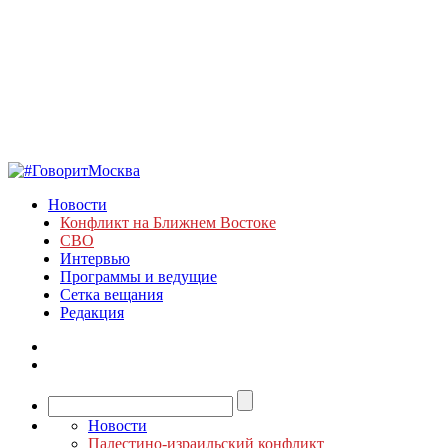
Новости
Конфликт на Ближнем Востоке
СВО
Интервью
Программы и ведущие
Сетка вещания
Редакция
Новости
Палестино-израильский конфликт