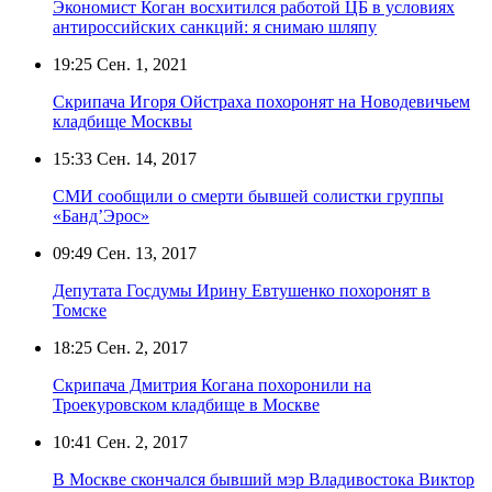
Экономист Коган восхитился работой ЦБ в условиях
антироссийских санкций: я снимаю шляпу
19:25
Сен. 1, 2021
Скрипача Игоря Ойстраха похоронят на Новодевичьем
кладбище Москвы
15:33
Сен. 14, 2017
СМИ сообщили о смерти бывшей солистки группы
«Банд’Эрос»
09:49
Сен. 13, 2017
Депутата Госдумы Ирину Евтушенко похоронят в
Томске
18:25
Сен. 2, 2017
Скрипача Дмитрия Когана похоронили на
Троекуровском кладбище в Москве
10:41
Сен. 2, 2017
В Москве скончался бывший мэр Владивостока Виктор