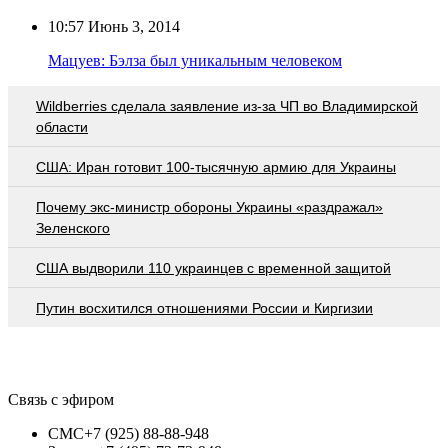
10:57
Июнь 3, 2014
Мацуев: Бэлза был уникальным человеком
Wildberries cделала заявление из-за ЧП во Владимирской
области
США: Иран готовит 100-тысячную армию для Украины
Почему экс-министр обороны Украины «раздражал»
Зеленского
США выдворили 110 украинцев с временной защитой
Путин восхитился отношениями России и Киргизии
Связь с эфиром
СМС
+7 (925) 88-88-948