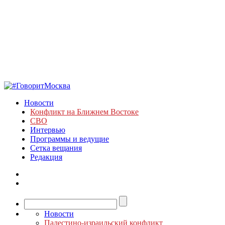
Новости
Конфликт на Ближнем Востоке
СВО
Интервью
Программы и ведущие
Сетка вещания
Редакция
Новости
Палестино-израильский конфликт