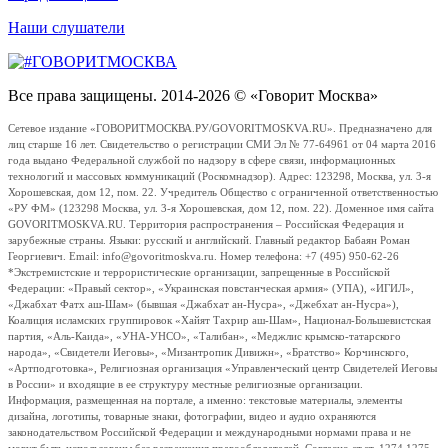
Наши слушатели
Все права защищены. 2014-2026 © «Говорит Москва»
Сетевое издание «ГОВОРИТМОСКВА.РУ/GOVORITMOSKVA.RU». Предназначено для
лиц старше 16 лет. Свидетельство о регистрации СМИ Эл № 77-64961 от 04 марта 2016
года выдано Федеральной службой по надзору в сфере связи, информационных
технологий и массовых коммуникаций (Роскомнадзор). Адрес: 123298, Москва, ул. 3-я
Хорошевская, дом 12, пом. 22. Учредитель Общество с ограниченной ответственностью
«РУ ФМ» (123298 Москва, ул. 3-я Хорошевская, дом 12, пом. 22). Доменное имя сайта
GOVORITMOSKVA.RU. Территория распространения – Российская Федерация и
зарубежные страны. Языки: русский и английский. Главный редактор Бабаян Роман
Георгиевич. Email: info@govoritmoskva.ru. Номер телефона: +7 (495) 950-62-26
*Экстремистские и террористические организации, запрещенные в Российской
Федерации: «Правый сектор», «Украинская повстанческая армия» (УПА), «ИГИЛ»,
«Джабхат Фатх аш-Шам» (бывшая «Джабхат ан-Нусра», «Джебхат ан-Нусра»),
Коалиция исламских группировок «Хайят Тахрир аш-Шам», Национал-Большевистская
партия, «Аль-Каида», «УНА-УНСО», «Талибан», «Меджлис крымско-татарского
народа», «Свидетели Иеговы», «Мизантропик Дивижн», «Братство» Корчинского,
«Артподготовка», Религиозная организация «Управленческий центр Свидетелей Иеговы
в России» и входящие в ее структуру местные религиозные организации.
Информация, размещенная на портале, а именно: текстовые материалы, элементы
дизайна, логотипы, товарные знаки, фотографии, видео и аудио охраняются
законодательством Российской Федерации и международными нормами права и не