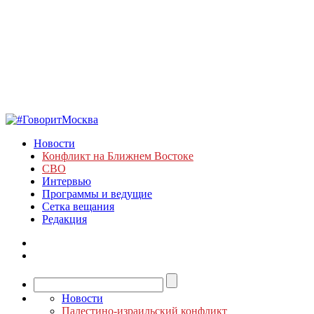
Новости
Конфликт на Ближнем Востоке
СВО
Интервью
Программы и ведущие
Сетка вещания
Редакция
Новости
Палестино-израильский конфликт