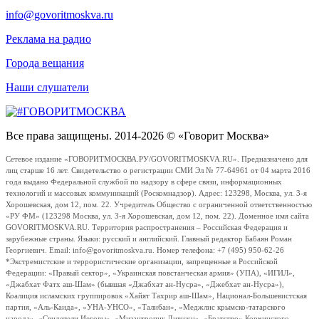
info@govoritmoskva.ru
Реклама на радио
Города вещания
Наши слушатели
Все права защищены. 2014-2026 © «Говорит Москва»
Сетевое издание «ГОВОРИТМОСКВА.РУ/GOVORITMOSKVA.RU». Предназначено для
лиц старше 16 лет. Свидетельство о регистрации СМИ Эл № 77-64961 от 04 марта 2016
года выдано Федеральной службой по надзору в сфере связи, информационных
технологий и массовых коммуникаций (Роскомнадзор). Адрес: 123298, Москва, ул. 3-я
Хорошевская, дом 12, пом. 22. Учредитель Общество с ограниченной ответственностью
«РУ ФМ» (123298 Москва, ул. 3-я Хорошевская, дом 12, пом. 22). Доменное имя сайта
GOVORITMOSKVA.RU. Территория распространения – Российская Федерация и
зарубежные страны. Языки: русский и английский. Главный редактор Бабаян Роман
Георгиевич. Email: info@govoritmoskva.ru. Номер телефона: +7 (495) 950-62-26
*Экстремистские и террористические организации, запрещенные в Российской
Федерации: «Правый сектор», «Украинская повстанческая армия» (УПА), «ИГИЛ»,
«Джабхат Фатх аш-Шам» (бывшая «Джабхат ан-Нусра», «Джебхат ан-Нусра»),
Коалиция исламских группировок «Хайят Тахрир аш-Шам», Национал-Большевистская
партия, «Аль-Каида», «УНА-УНСО», «Талибан», «Меджлис крымско-татарского
народа», «Свидетели Иеговы», «Мизантропик Дивижн», «Братство» Корчинского,