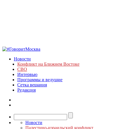
Новости
Конфликт на Ближнем Востоке
СВО
Интервью
Программы и ведущие
Сетка вещания
Редакция
Новости
Палестино-израильский конфликт