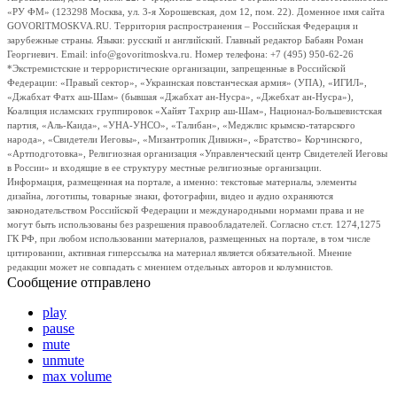
«РУ ФМ» (123298 Москва, ул. 3-я Хорошевская, дом 12, пом. 22). Доменное имя сайта
GOVORITMOSKVA.RU. Территория распространения – Российская Федерация и
зарубежные страны. Языки: русский и английский. Главный редактор Бабаян Роман
Георгиевич. Email: info@govoritmoskva.ru. Номер телефона: +7 (495) 950-62-26
*Экстремистские и террористические организации, запрещенные в Российской
Федерации: «Правый сектор», «Украинская повстанческая армия» (УПА), «ИГИЛ»,
«Джабхат Фатх аш-Шам» (бывшая «Джабхат ан-Нусра», «Джебхат ан-Нусра»),
Коалиция исламских группировок «Хайят Тахрир аш-Шам», Национал-Большевистская
партия, «Аль-Каида», «УНА-УНСО», «Талибан», «Меджлис крымско-татарского
народа», «Свидетели Иеговы», «Мизантропик Дивижн», «Братство» Корчинского,
«Артподготовка», Религиозная организация «Управленческий центр Свидетелей Иеговы
в России» и входящие в ее структуру местные религиозные организации.
Информация, размещенная на портале, а именно: текстовые материалы, элементы
дизайна, логотипы, товарные знаки, фотографии, видео и аудио охраняются
законодательством Российской Федерации и международными нормами права и не
могут быть использованы без разрешения правообладателей. Согласно ст.ст. 1274,1275
ГК РФ, при любом использовании материалов, размещенных на портале, в том числе
цитировании, активная гиперссылка на материал является обязательной. Мнение
редакции может не совпадать с мнением отдельных авторов и колумнистов.
Сообщение отправлено
play
pause
mute
unmute
max volume