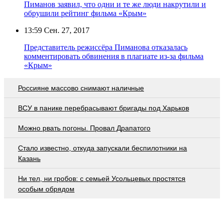
Пиманов заявил, что одни и те же люди накрутили и
обрушили рейтинг фильма «Крым»
13:59
Сен. 27, 2017
Представитель режиссёра Пиманова отказалась
комментировать обвинения в плагиате из-за фильма
«Крым»
Россияне массово снимают наличные
ВСУ в панике перебрасывают бригады под Харьков
Можно рвать погоны. Провал Драпатого
Стало известно, откуда запускали беспилотники на
Казань
Ни тел, ни гробов: с семьей Усольцевых простятся
особым обрядом