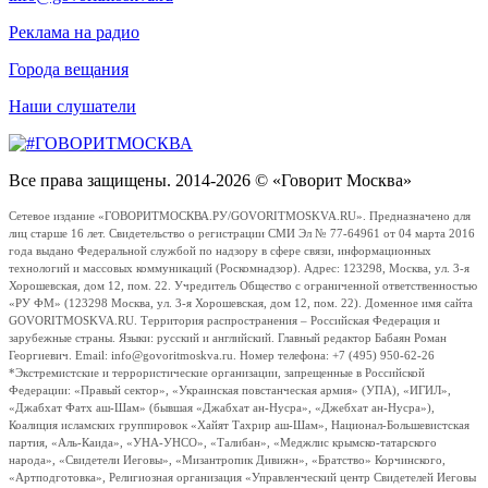
Реклама на радио
Города вещания
Наши слушатели
Все права защищены. 2014-2026 © «Говорит Москва»
Сетевое издание «ГОВОРИТМОСКВА.РУ/GOVORITMOSKVA.RU». Предназначено для
лиц старше 16 лет. Свидетельство о регистрации СМИ Эл № 77-64961 от 04 марта 2016
года выдано Федеральной службой по надзору в сфере связи, информационных
технологий и массовых коммуникаций (Роскомнадзор). Адрес: 123298, Москва, ул. 3-я
Хорошевская, дом 12, пом. 22. Учредитель Общество с ограниченной ответственностью
«РУ ФМ» (123298 Москва, ул. 3-я Хорошевская, дом 12, пом. 22). Доменное имя сайта
GOVORITMOSKVA.RU. Территория распространения – Российская Федерация и
зарубежные страны. Языки: русский и английский. Главный редактор Бабаян Роман
Георгиевич. Email: info@govoritmoskva.ru. Номер телефона: +7 (495) 950-62-26
*Экстремистские и террористические организации, запрещенные в Российской
Федерации: «Правый сектор», «Украинская повстанческая армия» (УПА), «ИГИЛ»,
«Джабхат Фатх аш-Шам» (бывшая «Джабхат ан-Нусра», «Джебхат ан-Нусра»),
Коалиция исламских группировок «Хайят Тахрир аш-Шам», Национал-Большевистская
партия, «Аль-Каида», «УНА-УНСО», «Талибан», «Меджлис крымско-татарского
народа», «Свидетели Иеговы», «Мизантропик Дивижн», «Братство» Корчинского,
«Артподготовка», Религиозная организация «Управленческий центр Свидетелей Иеговы