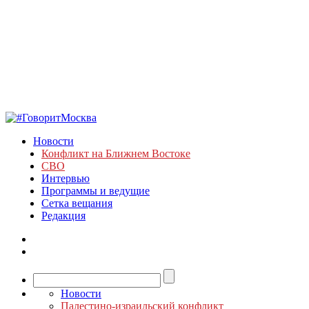
Новости
Конфликт на Ближнем Востоке
СВО
Интервью
Программы и ведущие
Сетка вещания
Редакция
Новости
Палестино-израильский конфликт