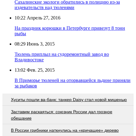
Сахалинские экологи обратились в полицию из-за
издевательств над тюленями
10:22
Апрель 27, 2016
На праздник корюшки в Петербурге привезут 8 тонн
рыбы
08:29
Июнь 3, 2015
Тюлень приплыл на судоремонтный завод во
Владивостоке
13:02
Фев. 25, 2015
В Приморье тюленей на оторвавшейся льдине приняли
за рыбаков
Хуситы пошли ва-банк: танкер Daisy стал новой мишенью
Заставим раскаяться: союзник России дал грозное
обещание
В России грибники наткнулись на «кричащее» дерево