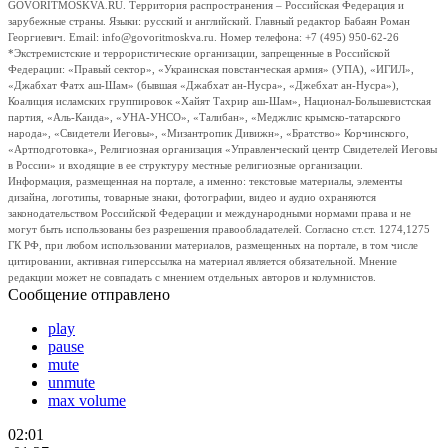
GOVORITMOSKVA.RU. Территория распространения – Российская Федерация и
зарубежные страны. Языки: русский и английский. Главный редактор Бабаян Роман
Георгиевич. Email: info@govoritmoskva.ru. Номер телефона: +7 (495) 950-62-26
*Экстремистские и террористические организации, запрещенные в Российской
Федерации: «Правый сектор», «Украинская повстанческая армия» (УПА), «ИГИЛ»,
«Джабхат Фатх аш-Шам» (бывшая «Джабхат ан-Нусра», «Джебхат ан-Нусра»),
Коалиция исламских группировок «Хайят Тахрир аш-Шам», Национал-Большевистская
партия, «Аль-Каида», «УНА-УНСО», «Талибан», «Меджлис крымско-татарского
народа», «Свидетели Иеговы», «Мизантропик Дивижн», «Братство» Корчинского,
«Артподготовка», Религиозная организация «Управленческий центр Свидетелей Иеговы
в России» и входящие в ее структуру местные религиозные организации.
Информация, размещенная на портале, а именно: текстовые материалы, элементы
дизайна, логотипы, товарные знаки, фотографии, видео и аудио охраняются
законодательством Российской Федерации и международными нормами права и не
могут быть использованы без разрешения правообладателей. Согласно ст.ст. 1274,1275
ГК РФ, при любом использовании материалов, размещенных на портале, в том числе
цитировании, активная гиперссылка на материал является обязательной. Мнение
редакции может не совпадать с мнением отдельных авторов и колумнистов.
Сообщение отправлено
play
pause
mute
unmute
max volume
02:01