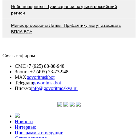
Небо почернело. Тучи саранчи накрыли российский
регион
Министр обороны Литвы: Прибалтику могут атаковать
БПЛА ВСУ
Связь с эфиром
СМС
+7 (925) 88-88-948
Звонок
+7 (495) 73-73-948
MAX
govoritmskbot
Telegram
govoritmskbot
Письмо
info@govoritmoskva.ru
Новости
Интервью
Программы и ведущие