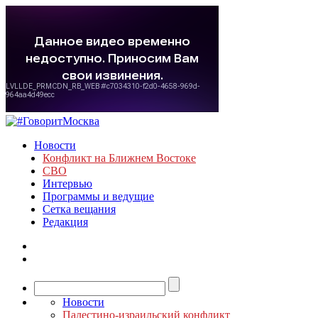
Новости
Конфликт на Ближнем Востоке
СВО
Интервью
Программы и ведущие
Сетка вещания
Редакция
Новости
Палестино-израильский конфликт