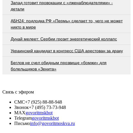
Запад готовит провокации с «лженаблюдателями» -
детали
АБН24: подлодка РФ «Пермь» сделает то, чего не может
никто в мире
Дунай мелеет: Сербии грозит энергетический коллапс
Украинский кандидат в конгресс США арестован за драку
Беглов не счел обидным прозвище «бомжи» для
болельщиков «Зенита»
Связь с эфиром
СМС
+7 (925) 88-88-948
Звонок
+7 (495) 73-73-948
MAX
govoritmskbot
Telegram
govoritmskbot
Письмо
info@govoritmoskva.ru