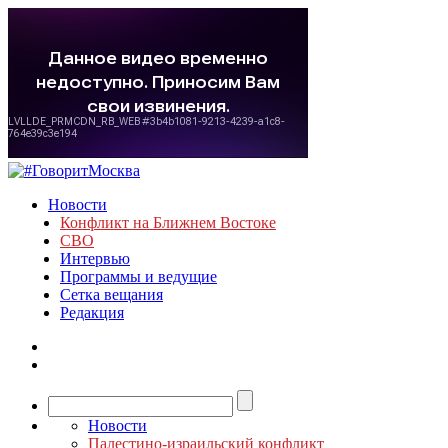
Новости
Конфликт на Ближнем Востоке
СВО
Интервью
Программы и ведущие
Сетка вещания
Редакция
Новости
Палестино-израильский конфликт