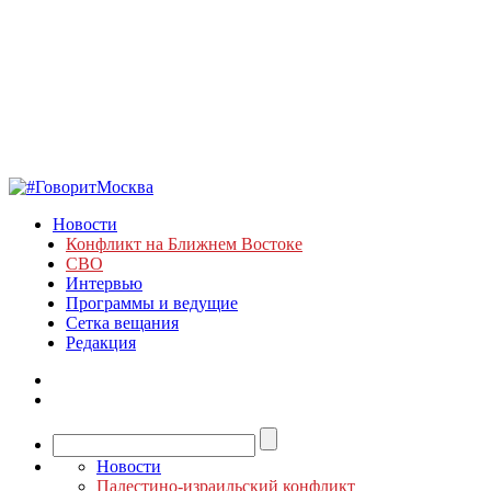
Новости
Конфликт на Ближнем Востоке
СВО
Интервью
Программы и ведущие
Сетка вещания
Редакция
Новости
Палестино-израильский конфликт