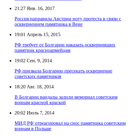
21:27
Янв. 16, 2017
Россия направила Австрии ноту протеста в связи с
осквернением памятника в Вене
19:01
Апрель 15, 2015
РФ требует от Болгарии наказать осквернивших
памятник красноармейцам
19:02
Сен. 9, 2014
РФ призвала Болгарию пресекать осквернение
советских памятников
18:20
Авг. 18, 2014
В Болгарии вандалы залили мемориал советским
воинам красной краской
20:02
Июль 7, 2014
МИД РФ отреагировал на снос памятника советским
воинам в Польше