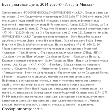
Все права защищены. 2014-2026 © «Говорит Москва»
Сетевое издание «ГОВОРИТМОСКВА.РУ/GOVORITMOSKVA.RU». Предназначено для
лиц старше 16 лет. Свидетельство о регистрации СМИ Эл № 77-64961 от 04 марта 2016
года выдано Федеральной службой по надзору в сфере связи, информационных
технологий и массовых коммуникаций (Роскомнадзор). Адрес: 123298, Москва, ул. 3-я
Хорошевская, дом 12, пом. 22. Учредитель Общество с ограниченной ответственностью
«РУ ФМ» (123298 Москва, ул. 3-я Хорошевская, дом 12, пом. 22). Доменное имя сайта
GOVORITMOSKVA.RU. Территория распространения – Российская Федерация и
зарубежные страны. Языки: русский и английский. Главный редактор Бабаян Роман
Георгиевич. Email: info@govoritmoskva.ru. Номер телефона: +7 (495) 950-62-26
*Экстремистские и террористические организации, запрещенные в Российской
Федерации: «Правый сектор», «Украинская повстанческая армия» (УПА), «ИГИЛ»,
«Джабхат Фатх аш-Шам» (бывшая «Джабхат ан-Нусра», «Джебхат ан-Нусра»),
Коалиция исламских группировок «Хайят Тахрир аш-Шам», Национал-Большевистская
партия, «Аль-Каида», «УНА-УНСО», «Талибан», «Меджлис крымско-татарского
народа», «Свидетели Иеговы», «Мизантропик Дивижн», «Братство» Корчинского,
«Артподготовка», Религиозная организация «Управленческий центр Свидетелей Иеговы
в России» и входящие в ее структуру местные религиозные организации.
Информация, размещенная на портале, а именно: текстовые материалы, элементы
дизайна, логотипы, товарные знаки, фотографии, видео и аудио охраняются
законодательством Российской Федерации и международными нормами права и не
могут быть использованы без разрешения правообладателей. Согласно ст.ст. 1274,1275
ГК РФ, при любом использовании материалов, размещенных на портале, в том числе
цитировании, активная гиперссылка на материал является обязательной. Мнение
редакции может не совпадать с мнением отдельных авторов и колумнистов.
Сообщение отправлено