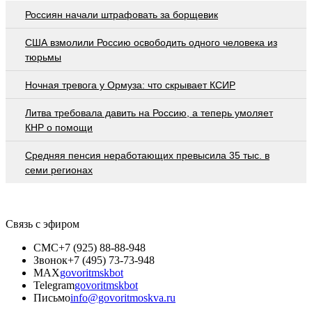
Россиян начали штрафовать за борщевик
США взмолили Россию освободить одного человека из
тюрьмы
Ночная тревога у Ормуза: что скрывает КСИР
Литва требовала давить на Россию, а теперь умоляет
КНР о помощи
Средняя пенсия неработающих превысила 35 тыс. в
семи регионах
Связь с эфиром
СМС
+7 (925) 88-88-948
Звонок
+7 (495) 73-73-948
MAX
govoritmskbot
Telegram
govoritmskbot
Письмо
info@govoritmoskva.ru