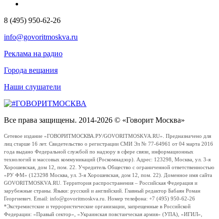
8 (495) 950-62-26
info@govoritmoskva.ru
Реклама на радио
Города вещания
Наши слушатели
Все права защищены. 2014-2026 © «Говорит Москва»
Сетевое издание «ГОВОРИТМОСКВА.РУ/GOVORITMOSKVA.RU». Предназначено для
лиц старше 16 лет. Свидетельство о регистрации СМИ Эл № 77-64961 от 04 марта 2016
года выдано Федеральной службой по надзору в сфере связи, информационных
технологий и массовых коммуникаций (Роскомнадзор). Адрес: 123298, Москва, ул. 3-я
Хорошевская, дом 12, пом. 22. Учредитель Общество с ограниченной ответственностью
«РУ ФМ» (123298 Москва, ул. 3-я Хорошевская, дом 12, пом. 22). Доменное имя сайта
GOVORITMOSKVA.RU. Территория распространения – Российская Федерация и
зарубежные страны. Языки: русский и английский. Главный редактор Бабаян Роман
Георгиевич. Email: info@govoritmoskva.ru. Номер телефона: +7 (495) 950-62-26
*Экстремистские и террористические организации, запрещенные в Российской
Федерации: «Правый сектор», «Украинская повстанческая армия» (УПА), «ИГИЛ»,