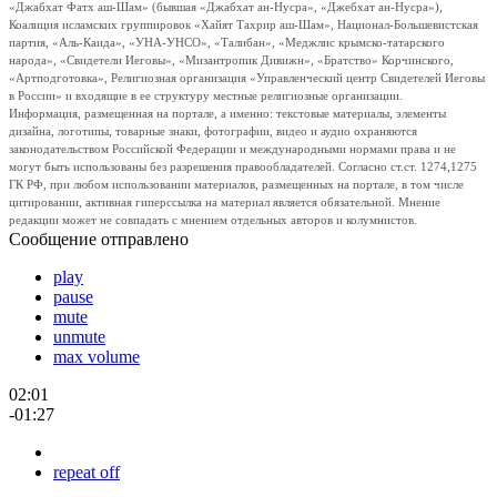
«Джабхат Фатх аш-Шам» (бывшая «Джабхат ан-Нусра», «Джебхат ан-Нусра»),
Коалиция исламских группировок «Хайят Тахрир аш-Шам», Национал-Большевистская
партия, «Аль-Каида», «УНА-УНСО», «Талибан», «Меджлис крымско-татарского
народа», «Свидетели Иеговы», «Мизантропик Дивижн», «Братство» Корчинского,
«Артподготовка», Религиозная организация «Управленческий центр Свидетелей Иеговы
в России» и входящие в ее структуру местные религиозные организации.
Информация, размещенная на портале, а именно: текстовые материалы, элементы
дизайна, логотипы, товарные знаки, фотографии, видео и аудио охраняются
законодательством Российской Федерации и международными нормами права и не
могут быть использованы без разрешения правообладателей. Согласно ст.ст. 1274,1275
ГК РФ, при любом использовании материалов, размещенных на портале, в том числе
цитировании, активная гиперссылка на материал является обязательной. Мнение
редакции может не совпадать с мнением отдельных авторов и колумнистов.
Сообщение отправлено
play
pause
mute
unmute
max volume
02:01
-01:27
repeat off