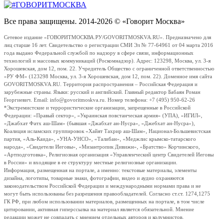
Все права защищены. 2014-2026 © «Говорит Москва»
Сетевое издание «ГОВОРИТМОСКВА.РУ/GOVORITMOSKVA.RU». Предназначено для
лиц старше 16 лет. Свидетельство о регистрации СМИ Эл № 77-64961 от 04 марта 2016
года выдано Федеральной службой по надзору в сфере связи, информационных
технологий и массовых коммуникаций (Роскомнадзор). Адрес: 123298, Москва, ул. 3-я
Хорошевская, дом 12, пом. 22. Учредитель Общество с ограниченной ответственностью
«РУ ФМ» (123298 Москва, ул. 3-я Хорошевская, дом 12, пом. 22). Доменное имя сайта
GOVORITMOSKVA.RU. Территория распространения – Российская Федерация и
зарубежные страны. Языки: русский и английский. Главный редактор Бабаян Роман
Георгиевич. Email: info@govoritmoskva.ru. Номер телефона: +7 (495) 950-62-26
*Экстремистские и террористические организации, запрещенные в Российской
Федерации: «Правый сектор», «Украинская повстанческая армия» (УПА), «ИГИЛ»,
«Джабхат Фатх аш-Шам» (бывшая «Джабхат ан-Нусра», «Джебхат ан-Нусра»),
Коалиция исламских группировок «Хайят Тахрир аш-Шам», Национал-Большевистская
партия, «Аль-Каида», «УНА-УНСО», «Талибан», «Меджлис крымско-татарского
народа», «Свидетели Иеговы», «Мизантропик Дивижн», «Братство» Корчинского,
«Артподготовка», Религиозная организация «Управленческий центр Свидетелей Иеговы
в России» и входящие в ее структуру местные религиозные организации.
Информация, размещенная на портале, а именно: текстовые материалы, элементы
дизайна, логотипы, товарные знаки, фотографии, видео и аудио охраняются
законодательством Российской Федерации и международными нормами права и не
могут быть использованы без разрешения правообладателей. Согласно ст.ст. 1274,1275
ГК РФ, при любом использовании материалов, размещенных на портале, в том числе
цитировании, активная гиперссылка на материал является обязательной. Мнение
редакции может не совпадать с мнением отдельных авторов и колумнистов.