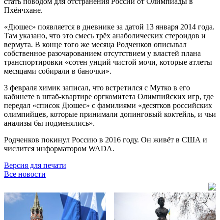
стать поводом для отстранения России от Олимпиады в
Пхёнчхане.
«Дюшес» появляется в дневнике за датой 13 января 2014 года.
Там указано, что это смесь трёх анаболических стероидов и
вермута. В конце того же месяца Родченков описывал
собственное разочарованием отсутствием у властей плана
транспортировки «сотен унций чистой мочи, которые атлеты
месяцами собирали в баночки».
3 февраля химик записал, что встретился с Мутко в его
кабинете в штаб-квартире оргкомитета Олимпийских игр, где
передал «список Дюшес» с фамилиями «десятков российских
олимпийцев, которые принимали допинговый коктейль, и чьи
анализы бы подменялись».
Родченков покинул Россию в 2016 году. Он живёт в США и
числится информатором WADA.
Версия для печати
Все новости