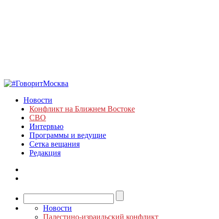
Новости
Конфликт на Ближнем Востоке
СВО
Интервью
Программы и ведущие
Сетка вещания
Редакция
Новости
Палестино-израильский конфликт