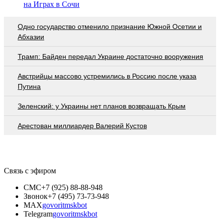
на Играх в Сочи
Одно государство отменило признание Южной Осетии и
Абхазии
Трамп: Байден передал Украине достаточно вооружения
Австрийцы массово устремились в Россию после указа
Путина
Зеленский: у Украины нет планов возвращать Крым
Арестован миллиардер Валерий Кустов
Связь с эфиром
СМС
+7 (925) 88-88-948
Звонок
+7 (495) 73-73-948
MAX
govoritmskbot
Telegram
govoritmskbot