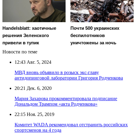
Handelsblatt: хаотичные
Почти 500 украинских
решения Зеленского
беспилотников
привели в тупик
уничтожены за ночь
Новости по теме
12:43
Авг. 5, 2024
МВД вновь объявило в розыск экс-главу
антидопинговой лаборатории Григория Родченкова
20:21
Дек. 6, 2020
Мария Захарова прокомментировала подписание
Дональдом Трампом «акта Родченкова»
22:15
Ноя. 25, 2019
Комитет WADA рекомендовал отстранить российских
спортсменов на 4 года