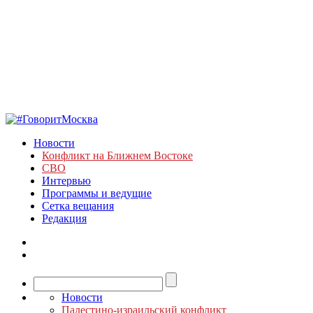
Новости
Конфликт на Ближнем Востоке
СВО
Интервью
Программы и ведущие
Сетка вещания
Редакция
Новости
Палестино-израильский конфликт