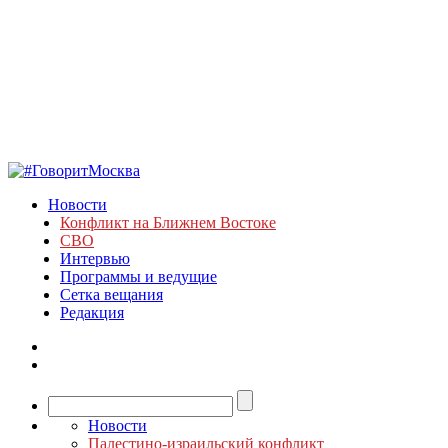
Новости
Конфликт на Ближнем Востоке
СВО
Интервью
Программы и ведущие
Сетка вещания
Редакция
Новости
Палестино-израильский конфликт