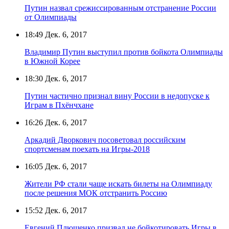
Путин назвал срежиссированным отстранение России
от Олимпиады
18:49
Дек. 6, 2017
Владимир Путин выступил против бойкота Олимпиады
в Южной Корее
18:30
Дек. 6, 2017
Путин частично признал вину России в недопуске к
Играм в Пхёнчхане
16:26
Дек. 6, 2017
Аркадий Дворкович посоветовал российским
спортсменам поехать на Игры-2018
16:05
Дек. 6, 2017
Жители РФ стали чаще искать билеты на Олимпиаду
после решения МОК отстранить Россию
15:52
Дек. 6, 2017
Евгений Плющенко призвал не бойкотировать Игры в