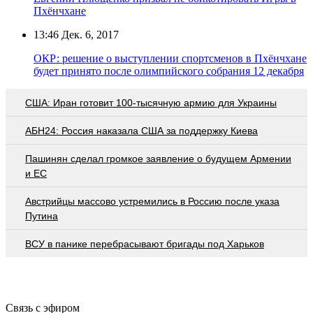
Пхёнчхане
13:46
Дек. 6, 2017
ОКР: решение о выступлении спортсменов в Пхёнчхане
будет принято после олимпийского собрания 12 декабря
США: Иран готовит 100-тысячную армию для Украины
АБН24: Россия наказала США за поддержку Киева
Пашинян сделал громкое заявление о будущем Армении
и ЕС
Австрийцы массово устремились в Россию после указа
Путина
ВСУ в панике перебрасывают бригады под Харьков
Связь с эфиром