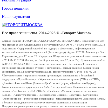
Реклама на радио
Города вещания
Наши слушатели
Все права защищены. 2014-2026 © «Говорит Москва»
Сетевое издание «ГОВОРИТМОСКВА.РУ/GOVORITMOSKVA.RU». Предназначено для
лиц старше 16 лет. Свидетельство о регистрации СМИ Эл № 77-64961 от 04 марта 2016
года выдано Федеральной службой по надзору в сфере связи, информационных
технологий и массовых коммуникаций (Роскомнадзор). Адрес: 123298, Москва, ул. 3-я
Хорошевская, дом 12, пом. 22. Учредитель Общество с ограниченной ответственностью
«РУ ФМ» (123298 Москва, ул. 3-я Хорошевская, дом 12, пом. 22). Доменное имя сайта
GOVORITMOSKVA.RU. Территория распространения – Российская Федерация и
зарубежные страны. Языки: русский и английский. Главный редактор Бабаян Роман
Георгиевич. Email: info@govoritmoskva.ru. Номер телефона: +7 (495) 950-62-26
*Экстремистские и террористические организации, запрещенные в Российской
Федерации: «Правый сектор», «Украинская повстанческая армия» (УПА), «ИГИЛ»,
«Джабхат Фатх аш-Шам» (бывшая «Джабхат ан-Нусра», «Джебхат ан-Нусра»),
Коалиция исламских группировок «Хайят Тахрир аш-Шам», Национал-Большевистская
партия, «Аль-Каида», «УНА-УНСО», «Талибан», «Меджлис крымско-татарского
народа», «Свидетели Иеговы», «Мизантропик Дивижн», «Братство» Корчинского,
«Артподготовка», Религиозная организация «Управленческий центр Свидетелей Иеговы
в России» и входящие в ее структуру местные религиозные организации.
Информация, размещенная на портале, а именно: текстовые материалы, элементы